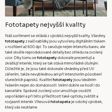
Fototapety nejvyšší kvality
Náš sortiment se skládá z výrobků nejvyšší kvality. Všechny
fototapety
z naší nabídky jsou vytvořeny digitálním tiskem
v rozlišení až 600 dpi. To zaručuje nejen intenzitu barev, ale
také skvěle reprodukované detaily bez ohledu na zvolený
vzor. Díky tomu se
fototapety
dokonale prezentují a
zkrášlují interiér, který se tak stává mimořádně útulným.
Důležité je, že jsou také dokonale chráněny před UV
zářením, takže nevyblednou ani při intenzivním působení
slunečních paprsků. Kvalitní
fototapety
jsou ideálním
řešením nejen do domácnosti. Velmi dobře se hodí i do
kanceláře. Správně zvolený vzor umožňuje osvěžit
uspořádání a při této příležitosti také opticky zvětšit a
rozjasnit interiér. Vliesová
fototapeta
je odolný výrobek,
který vás nezklame.