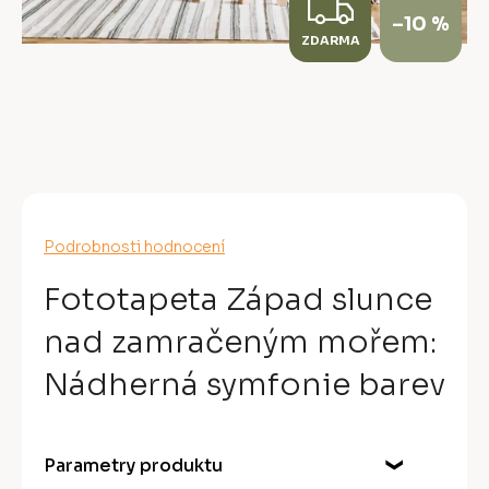
Z
–10 %
ZDARMA
D
A
R
M
A
Průměrné
Podrobnosti hodnocení
hodnocení
produktu
Fototapeta Západ slunce
je
0,0
nad zamračeným mořem:
z
5
Nádherná symfonie barev
hvězdiček.
Parametry produktu