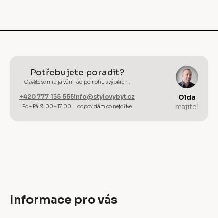
Potřebujete poradit?
Ozvěte se mi a já vám rád pomohu s výběrem.
+420 777 155 555
info@stylovybyt.cz
Olda
majitel
Po – Pá 9:00 – 17:00
odpovídám co nejdříve
Informace pro vás