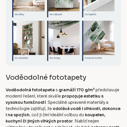
Voděodolné fototapety
Voděodolná fototapeta
s
gramáží 170 g/m²
představuje
moderní řešení, které skvěle
propojuje estetiku s
vysokou funkčností
. Speciálně upravené materiály a
technologie zajišťují, že
odolává vodě i vlhkosti, dokonce
i na spojích
, což ji činí ideální volbou do
koupelen,
kuchyní či jiných vlhkých prostor
. Nabízí nejen