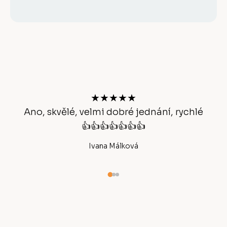
Z
á
p
a
t
★★★★★
í
Ano, skvělé, velmi dobré jednání, rychlé
👍👍👍👍👍👍👍
Ivana Málková