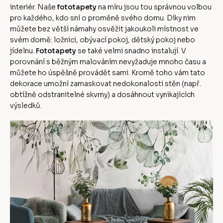
interiér. Naše
fototapety
na míru jsou tou správnou volbou
pro každého, kdo sní o proměně svého domu. Díky nim
můžete bez větší námahy osvěžit jakoukoli místnost ve
svém domě: ložnici, obývací pokoj, dětský pokoj nebo
jídelnu.
Fototapety
se také velmi snadno instalují. V
porovnání s běžným malováním nevyžaduje mnoho času a
můžete ho úspěšně provádět sami. Kromě toho vám tato
dekorace umožní zamaskovat nedokonalosti stěn (např.
obtížně odstranitelné skvrny) a dosáhnout vynikajících
výsledků.