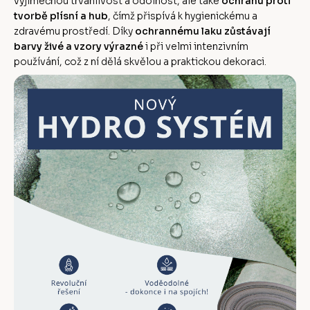
výjimečnou trvanlivost a odolnost, ale také
ochranu proti
tvorbě plísní a hub
, čímž přispívá k hygienickému a
zdravému prostředí. Díky
ochrannému laku zůstávají
barvy živé a vzory výrazné
i při velmi intenzivním
používání, což z ní dělá skvělou a praktickou dekoraci.