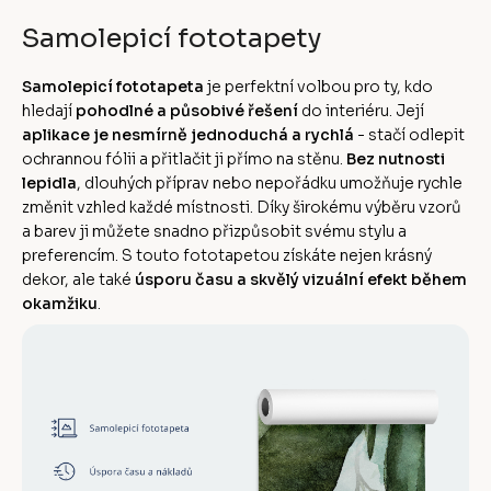
Samolepicí fototapety
Samolepicí fototapeta
je perfektní volbou pro ty, kdo
hledají
pohodlné a působivé řešení
do interiéru. Její
aplikace je nesmírně jednoduchá a rychlá
- stačí odlepit
ochrannou fólii a přitlačit ji přímo na stěnu.
Bez nutnosti
lepidla
, dlouhých příprav nebo nepořádku umožňuje rychle
změnit vzhled každé místnosti. Díky širokému výběru vzorů
a barev ji můžete snadno přizpůsobit svému stylu a
preferencím. S touto fototapetou získáte nejen krásný
dekor, ale také
úsporu času a skvělý vizuální efekt během
okamžiku
.