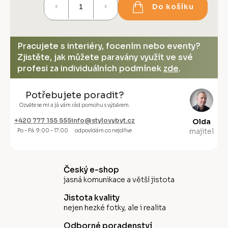
Do košíku
cena:
Pracujete s interiéry, focením nebo eventy?
Zjistěte, jak můžete paravány využít ve své
profesi za individuálních podmínek
zde
.
Potřebujete poradit?
Ozvěte se mi a já vám rád pomohu s výběrem.
+420 777 155 555
info@stylovybyt.cz
Olda
majitel
Po – Pá 9:00 – 17:00
odpovídám co nejdříve
Český e-shop
jasná komunikace a větší jistota
Jistota kvality
nejen hezké fotky, ale i realita
Odborné poradenství