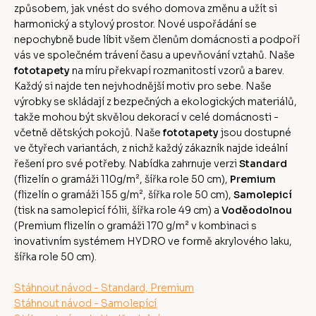
způsobem, jak vnést do svého domova změnu a užít si
harmonický a stylový prostor. Nové uspořádání se
nepochybně bude líbit všem členům domácnosti a podpoří
vás ve společném trávení času a upevňování vztahů. Naše
fototapety
na míru překvapí rozmanitostí vzorů a barev.
Každý si najde ten nejvhodnější motiv pro sebe. Naše
výrobky se skládají z bezpečných a ekologických materiálů,
takže mohou být skvělou dekorací v celé domácnosti -
včetně dětských pokojů. Naše
fototapety
jsou dostupné
ve čtyřech variantách, z nichž každý zákazník najde ideální
řešení pro své potřeby. Nabídka zahrnuje verzi
Standard
(flizelín o gramáži 110g/m², šířka role 50 cm),
Premium
(flizelín o gramáži 155 g/m², šířka role 50 cm),
Samolepicí
(tisk na samolepicí fólii, šířka role 49 cm) a
Voděodolnou
(Premium flizelín o gramáži 170 g/m² v kombinaci s
inovativním systémem HYDRO ve formě akrylového laku,
šířka role 50 cm).
Stáhnout návod - Standard, Premium
Stáhnout návod - Samolepící