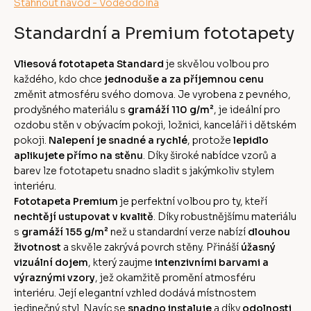
Stáhnout návod - Voděodolná
Standardní a Premium fototapety
Vliesová fototapeta Standard
je skvělou volbou pro
každého, kdo chce
jednoduše a za příjemnou cenu
změnit atmosféru svého domova. Je vyrobena z pevného,
prodyšného materiálu s
gramáží 110 g/m²
, je ideální pro
ozdobu stěn v obývacím pokoji, ložnici, kanceláři i dětském
pokoji.
Nalepení je snadné a rychlé
, protože
lepidlo
aplikujete přímo na stěnu
. Díky široké nabídce vzorů a
barev lze fototapetu snadno sladit s jakýmkoliv stylem
interiéru.
Fototapeta Premium
je perfektní volbou pro ty, kteří
nechtějí ustupovat v kvalitě
. Díky robustnějšímu materiálu
s
gramáží 155 g/m²
než u standardní verze nabízí
dlouhou
životnost
a skvěle zakrývá povrch stěny. Přináší
úžasný
vizuální dojem
, který zaujme
intenzivními barvami a
výraznými vzory
, jež okamžitě promění atmosféru
interiéru. Její elegantní vzhled dodává místnostem
jedinečný styl. Navíc se
snadno instaluje
a díky
odolnosti