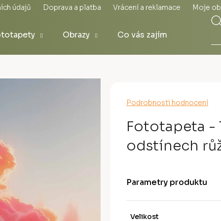
ích údajů
Doprava a platba
Vrácení a reklamace
Moje ob
totapety
Obrazy
Co vás zajímá
Průměrné
Podrobnosti hodnocení
hodnocení
produktu
Fototapeta - 
je
0,0
odstínech růž
z
5
hvězdiček.
Parametry produktu
Velikost