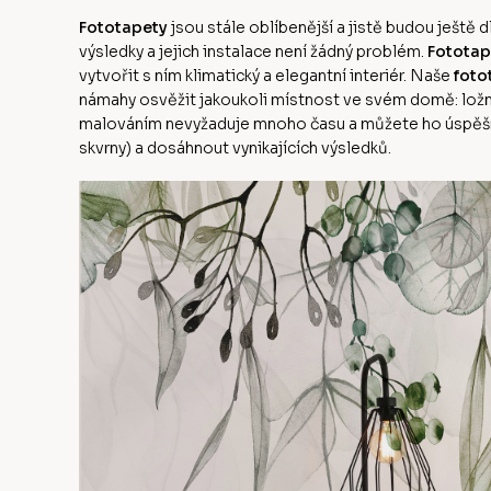
Fototapety
jsou stále oblíbenější a jistě budou ješt
výsledky a jejich instalace není žádný problém.
Fototap
vytvořit s ním klimatický a elegantní interiér. Naše
foto
námahy osvěžit jakoukoli místnost ve svém domě: ložni
malováním nevyžaduje mnoho času a můžete ho úspěšn
skvrny) a dosáhnout vynikajících výsledků.