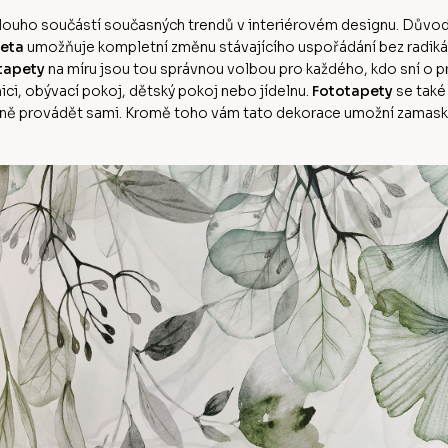
ě dlouho součástí současných trendů v interiérovém designu. Dův
eta
umožňuje kompletní změnu stávajícího uspořádání bez radikální
tapety
na míru jsou tou správnou volbou pro každého, kdo sní o
ci, obývací pokoj, dětský pokoj nebo jídelnu.
Fototapety
se také
ě provádět sami. Kromě toho vám tato dekorace umožní zamaskov