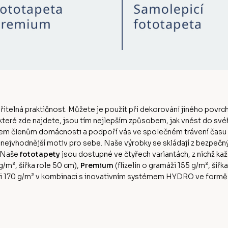
ěřitelná praktičnost. Můžete je použít při dekorování jiného povrch
 které zde najdete, jsou tím nejlepším způsobem, jak vnést do sv
šem členům domácnosti a podpoří vás ve společném trávení času
n nejvhodnější motiv pro sebe. Naše výrobky se skládají z bezpeč
. Naše
fototapety
jsou dostupné ve čtyřech variantách, z nichž kaž
0g/m², šířka role 50 cm),
Premium
(flizelín o gramáži 155 g/m², šířk
ži 170 g/m² v kombinaci s inovativním systémem HYDRO ve formě ak