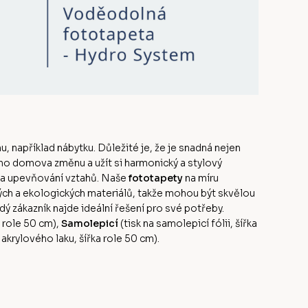
u, například nábytku. Důležité je, že je snadná nejen
ého domova změnu a užít si harmonický a stylový
 a upevňování vztahů. Naše
fototapety
na míru
ných a ekologických materiálů, takže mohou být skvělou
dý zákazník najde ideální řešení pro své potřeby.
a role 50 cm),
Samolepicí
(tisk na samolepicí fólii, šířka
rylového laku, šířka role 50 cm).