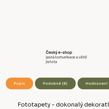
Český e-shop
jasná komunikace a větší
jistota
Popis
Podobné (8)
Hodnocení
Fototapety - dokonalý dekorati