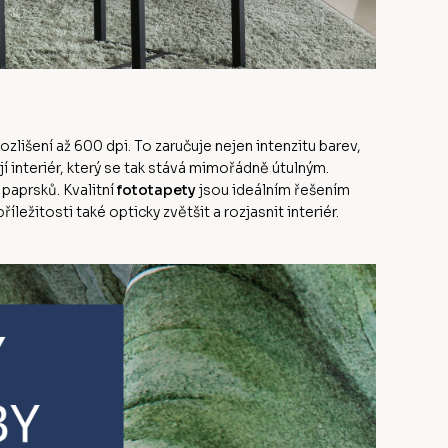
ozlišení až 600 dpi. To zaručuje nejen intenzitu barev,
jí interiér, který se tak stává mimořádně útulným.
paprsků. Kvalitní
fototapety
jsou ideálním řešením
ežitosti také opticky zvětšit a rozjasnit interiér.