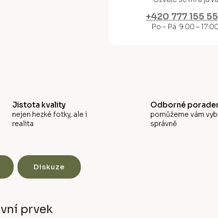
M
+420 777 155 5
A
Po – Pá 9:00 – 17:0
Jistota kvality
Odborné poraden
nejen hezké fotky, ale i
pomůžeme vám vyb
realita
správně
Diskuze
vní prvek