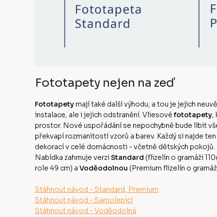
Fototapety nejen na zeď
Fototapety
mají také další výhodu, a tou je jejich neuv
instalace, ale i jejich odstranění. Vliesové
fototapety
,
prostor. Nové uspořádání se nepochybně bude líbit v
překvapí rozmanitostí vzorů a barev. Každý si najde te
dekorací v celé domácnosti - včetně dětských pokojů
Nabídka zahrnuje verzi
Standard
(flizelín o gramáži 11
role 49 cm) a
Voděodolnou
(Premium flizelín o gramá
Stáhnout návod - Standard, Premium
Stáhnout návod - Samolepící
Stáhnout návod - Voděodolná