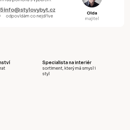
55
info@stylovybyt.cz
Olda
0
odpovídám co nejdříve
majitel
ství
Specialista na interiér
rat
sortiment, který má smysl i
styl