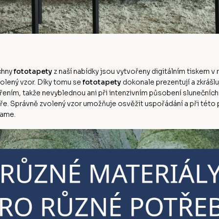
echny
fototapety
z naší nabídky jsou vytvořeny digitálním tiskem v r
volený vzor. Díky tomu se
fototapety
dokonale prezentují a zkrášlu
řením, takže nevyblednou ani při intenzivním působení slunečních 
. Správně zvolený vzor umožňuje osvěžit uspořádání a při této příl
lame.