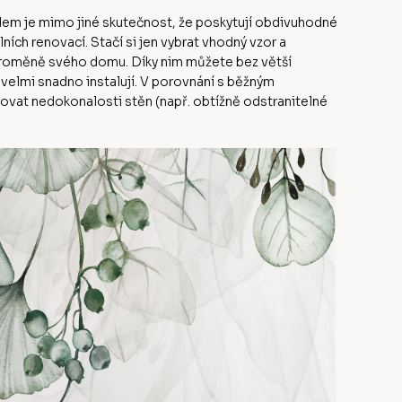
odem je mimo jiné skutečnost, že poskytují obdivuhodné
ch renovací. Stačí si jen vybrat vhodný vzor a
 proměně svého domu. Díky nim můžete bez větší
 velmi snadno instalují. V porovnání s běžným
at nedokonalosti stěn (např. obtížně odstranitelné