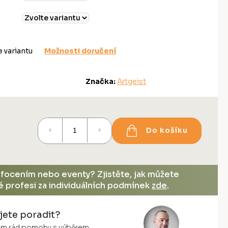
e variantu
Možnosti doručení
Značka:
Artgeist
Do košíku
, focením nebo eventy? Zjistěte, jak můžete
vé profesi za individuálních podmínek
zde
.
jete poradit?
vám rád pomohu s výběrem.