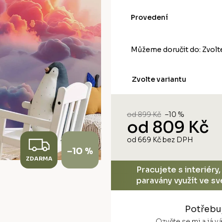
Provedení
Můžeme doručit do:
Zvolt
Zvolte variantu
od 899 Kč
–10 %
od
809 Kč
Z
od
669 Kč
bez DPH
Měrná
–10 %
cena:
ZDARMA
D
Pracujete s interiéry
paravány využít ve s
A
R
Potřebu
Ozvěte se mi a já 