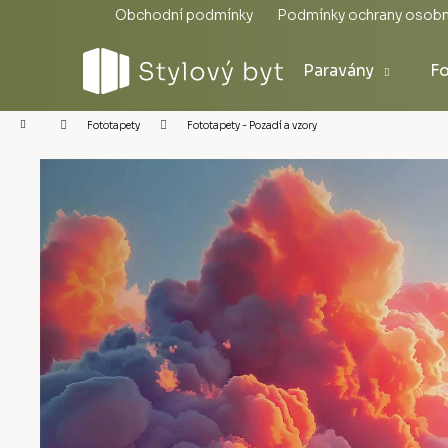
Přejít
Obchodní podmínky
Podmínky ochrany osobn
na
obsah
Paravány
Fo
Domů
Fototapety - Pozadí a vzory
Fototapety