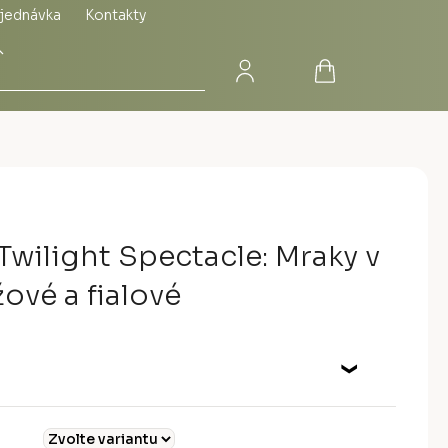
jednávka
Kontakty
Přihlášení
Nákupní
Hledat
košík
Twilight Spectacle: Mraky v
ové a fialové