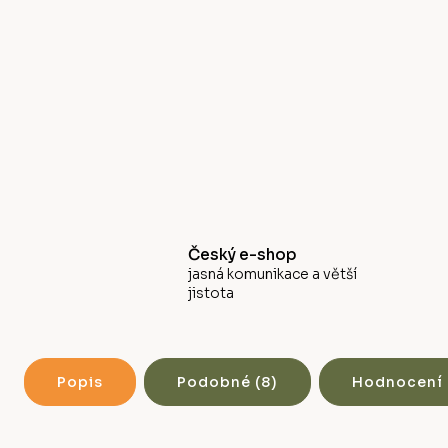
Český e-shop
jasná komunikace a větší
jistota
Popis
Podobné (8)
Hodnocení