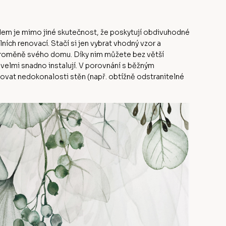
odem je mimo jiné skutečnost, že poskytují obdivuhodné
ch renovací. Stačí si jen vybrat vhodný vzor a
 proměně svého domu. Díky nim můžete bez větší
 velmi snadno instalují. V porovnání s běžným
at nedokonalosti stěn (např. obtížně odstranitelné