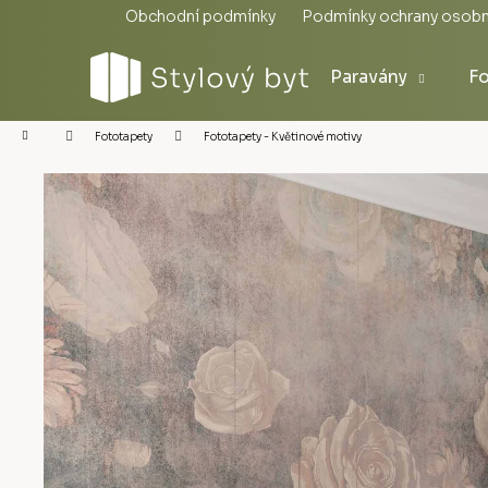
Přejít
Obchodní podmínky
Podmínky ochrany osobn
na
obsah
Paravány
Fo
Domů
Fototapety - Květinové motivy
Fototapety