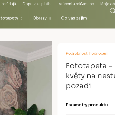
ích údajů
Doprava a platba
Vrácení a reklamace
Moje ob
totapety
Obrazy
Co vás zajímá
Průměrné
Podrobnosti hodnocení
hodnocení
produktu
Fototapeta - 
je
0,0
květy na nes
z
5
pozadí
hvězdiček.
Parametry produktu