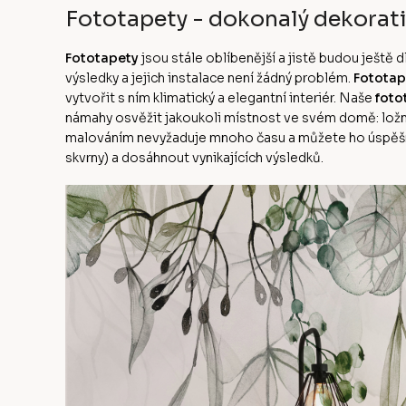
Fototapety - dokonalý dekorati
Fototapety
jsou stále oblíbenější a jistě budou ješt
výsledky a jejich instalace není žádný problém.
Fototap
vytvořit s ním klimatický a elegantní interiér. Naše
foto
námahy osvěžit jakoukoli místnost ve svém domě: ložni
malováním nevyžaduje mnoho času a můžete ho úspěšn
skvrny) a dosáhnout vynikajících výsledků.