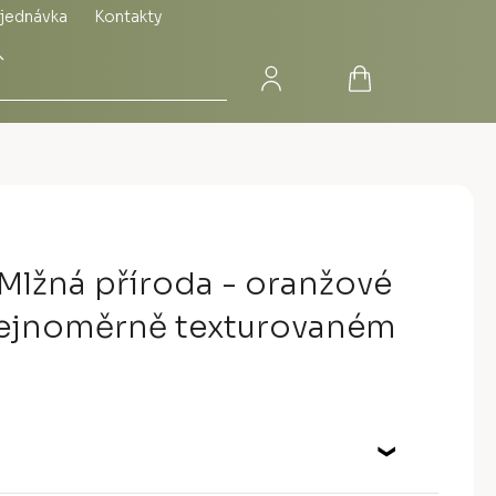
jednávka
Kontakty
Přihlášení
Nákupní
Hledat
košík
Mlžná příroda - oranžové
tejnoměrně texturovaném