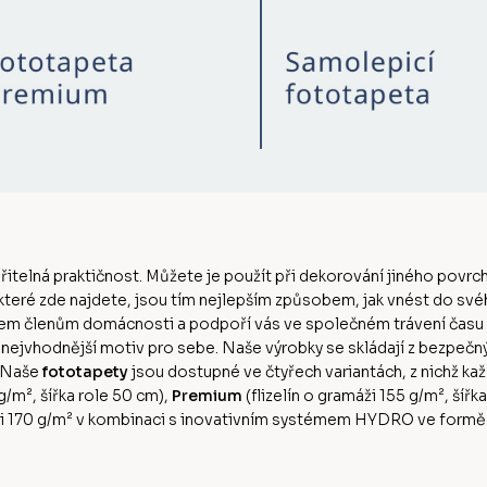
ěřitelná praktičnost. Můžete je použít při dekorování jiného povrch
 které zde najdete, jsou tím nejlepším způsobem, jak vnést do sv
šem členům domácnosti a podpoří vás ve společném trávení času
n nejvhodnější motiv pro sebe. Naše výrobky se skládají z bezpeč
. Naše
fototapety
jsou dostupné ve čtyřech variantách, z nichž kaž
0g/m², šířka role 50 cm),
Premium
(flizelín o gramáži 155 g/m², šířk
ži 170 g/m² v kombinaci s inovativním systémem HYDRO ve formě ak