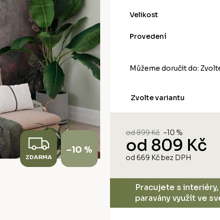
Velikost
Provedení
Můžeme doručit do:
Zvolt
Zvolte variantu
od 899 Kč
–10 %
Z
od
809 Kč
–10 %
od
669 Kč
bez DPH
ZDARMA
D
Měrná
cena:
A
Pracujete s interiéry
paravány využít ve s
R