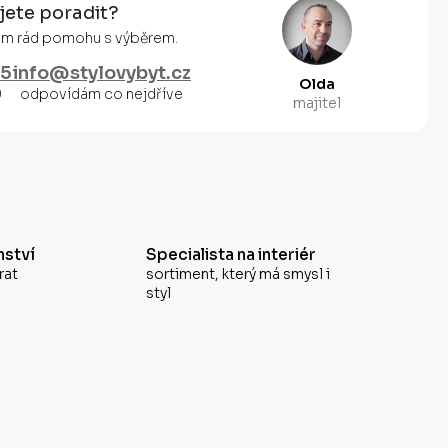
jete poradit?
vám rád pomohu s výběrem.
55
info@stylovybyt.cz
Olda
0
odpovídám co nejdříve
majitel
ství
Specialista na interiér
rat
sortiment, který má smysl i
styl