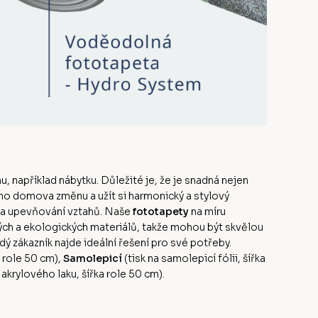
u, například nábytku. Důležité je, že je snadná nejen
ého domova změnu a užít si harmonický a stylový
 a upevňování vztahů. Naše
fototapety
na míru
ných a ekologických materiálů, takže mohou být skvělou
dý zákazník najde ideální řešení pro své potřeby.
a role 50 cm),
Samolepicí
(tisk na samolepicí fólii, šířka
rylového laku, šířka role 50 cm).