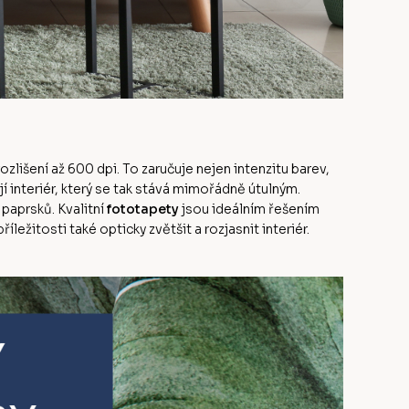
ozlišení až 600 dpi. To zaručuje nejen intenzitu barev,
jí interiér, který se tak stává mimořádně útulným.
paprsků. Kvalitní
fototapety
jsou ideálním řešením
ežitosti také opticky zvětšit a rozjasnit interiér.