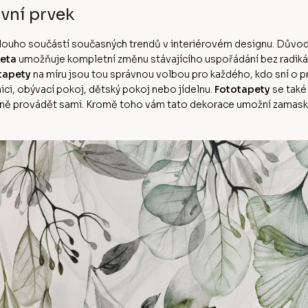
vní prvek
ě dlouho součástí současných trendů v interiérovém designu. Dův
eta
umožňuje kompletní změnu stávajícího uspořádání bez radikální
tapety
na míru jsou tou správnou volbou pro každého, kdo sní o
ci, obývací pokoj, dětský pokoj nebo jídelnu.
Fototapety
se také
ě provádět sami. Kromě toho vám tato dekorace umožní zamaskov