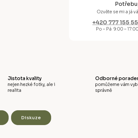
M
Potřebu
Ozvěte se mi a já 
A
+420 777 155 5
Po – Pá 9:00 – 17:0
Jistota kvality
Odborné poraden
nejen hezké fotky, ale i
pomůžeme vám vyb
realita
správně
Diskuze