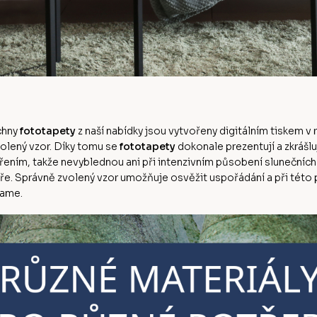
echny
fototapety
z naší nabídky jsou vytvořeny digitálním tiskem v r
volený vzor. Díky tomu se
fototapety
dokonale prezentují a zkrášlu
řením, takže nevyblednou ani při intenzivním působení slunečních 
. Správně zvolený vzor umožňuje osvěžit uspořádání a při této příl
lame.