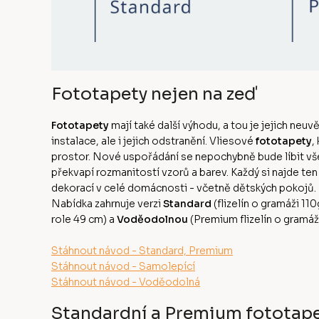
Fototapety nejen na zeď
Fototapety
mají také další výhodu, a tou je jejich neuv
instalace, ale i jejich odstranění. Vliesové
fototapety
,
prostor. Nové uspořádání se nepochybně bude líbit v
překvapí rozmanitostí vzorů a barev. Každý si najde te
dekorací v celé domácnosti - včetně dětských pokojů
Nabídka zahrnuje verzi
Standard
(flizelín o gramáži 11
role 49 cm) a
Voděodolnou
(Premium flizelín o gramá
Stáhnout návod - Standard, Premium
Stáhnout návod - Samolepící
Stáhnout návod - Voděodolná
Standardní a Premium fototap