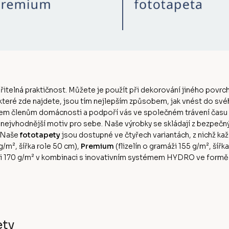
ěřitelná praktičnost. Můžete je použít při dekorování jiného povrch
 které zde najdete, jsou tím nejlepším způsobem, jak vnést do sv
šem členům domácnosti a podpoří vás ve společném trávení času
n nejvhodnější motiv pro sebe. Naše výrobky se skládají z bezpeč
. Naše
fototapety
jsou dostupné ve čtyřech variantách, z nichž kaž
0g/m², šířka role 50 cm),
Premium
(flizelín o gramáži 155 g/m², šířk
ži 170 g/m² v kombinaci s inovativním systémem HYDRO ve formě ak
ety