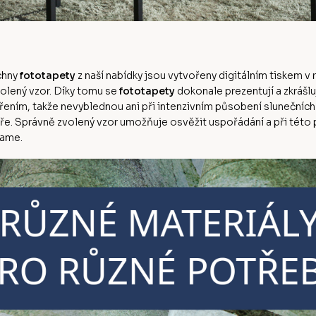
echny
fototapety
z naší nabídky jsou vytvořeny digitálním tiskem v r
volený vzor. Díky tomu se
fototapety
dokonale prezentují a zkrášlu
řením, takže nevyblednou ani při intenzivním působení slunečních 
. Správně zvolený vzor umožňuje osvěžit uspořádání a při této příl
lame.