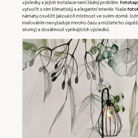
výsledky a jejich instalace není žádný problém.
Fototap
vytvořit s ním klimatický a elegantní interiér. Naše
foto
námahy osvěžit jakoukoli místnost ve svém domě: ložni
malováním nevyžaduje mnoho času a můžete ho úspěšn
skvrny) a dosáhnout vynikajících výsledků.