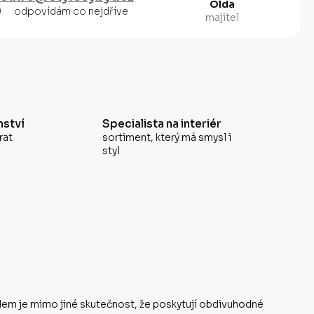
Olda
0
odpovídám co nejdříve
majitel
ství
Specialista na interiér
rat
sortiment, který má smysl i
styl
odem je mimo jiné skutečnost, že poskytují obdivuhodné