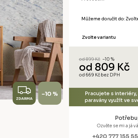
Můžeme doručit do:
Zvolt
Zvolte variantu
od 899 Kč
–10 %
od
809 Kč
od
669 Kč
bez DPH
Měrná
cena:
Z
Pracujete s interiéry
–10 %
ZDARMA
D
paravány využít ve s
A
Potřebu
R
Ozvěte se mi a já 
+420 777 155 5