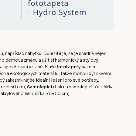
u, například nábytku. Důležité je, že je snadná nejen
ého domova změnu a užít si harmonický a stylový
 a upevňování vztahů. Naše
fototapety
na míru
ných a ekologických materiálů, takže mohou být skvělou
dý zákazník najde ideální řešení pro své potřeby.
a role 50 cm),
Samolepicí
(tisk na samolepicí fólii, šířka
rylového laku, šířka role 50 cm).