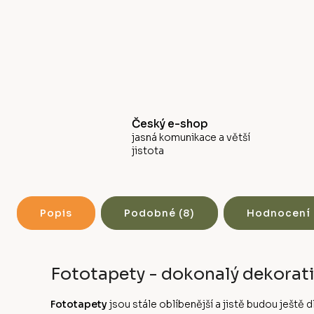
Český e-shop
jasná komunikace a větší
jistota
Popis
Podobné (8)
Hodnocení
Fototapety - dokonalý dekorati
Fototapety
jsou stále oblíbenější a jistě budou ješt