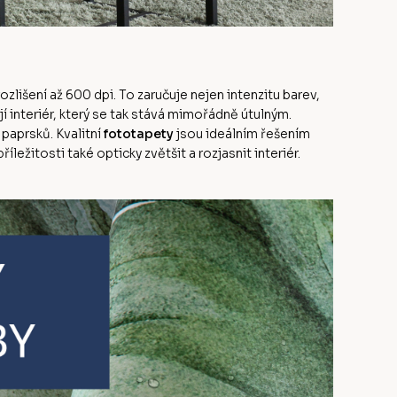
ozlišení až 600 dpi. To zaručuje nejen intenzitu barev,
jí interiér, který se tak stává mimořádně útulným.
paprsků. Kvalitní
fototapety
jsou ideálním řešením
ežitosti také opticky zvětšit a rozjasnit interiér.