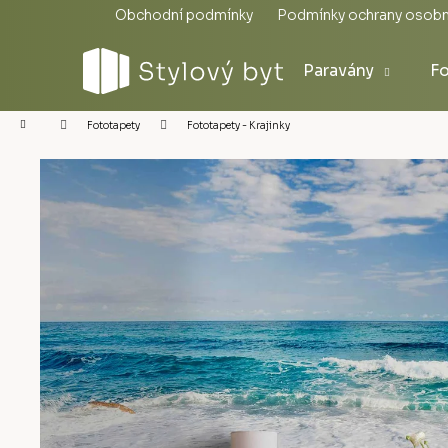
Přejít
Obchodní podmínky
Podmínky ochrany osobn
na
obsah
Paravány
Fo
Domů
Fototapety - Krajinky
Fototapety