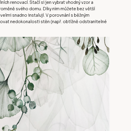
ch renovací. Stačí si jen vybrat vhodný vzor a
 proměně svého domu. Díky nim můžete bez větší
 velmi snadno instalují. V porovnání s běžným
at nedokonalosti stěn (např. obtížně odstranitelné