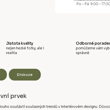
M
Po – Pá 9:00 – 17:0
A
Jistota kvality
Odborné poraden
nejen hezké fotky, ale i
pomůžeme vám vyb
realita
správně
Diskuze
vní prvek
ě dlouho součástí současných trendů v interiérovém designu. Dův