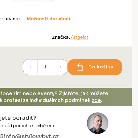
e variantu
Možnosti doručení
Značka:
Artgeist
Do košíku
, focením nebo eventy? Zjistěte, jak můžete
vé profesi za individuálních podmínek
zde
.
jete poradit?
vám rád pomohu s výběrem.
55
info@stylovybyt.cz