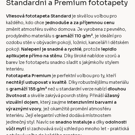
Standardní a Premium fototapety
Vliesová fototapeta Standard
je skvělou volbou pro
každého, kdo chce
jednoduše a za příjemnou cenu
změnit atmosféru svého domova. Je vyrobena z pevného,
prodyšného materiálu s
gramáží 110 g/m²
, je ideální pro
ozdobu stěn v obývacím pokoji, ložnici, kanceláři i dětském
pokoji.
Nalepení je snadné a rychlé
, protože
lepidlo
aplikujete přímo na stěnu
. Díky široké nabídce vzorů a
barev lze fototapetu snadno sladit s jakýmkoliv stylem
interiéru.
Fototapeta Premium
je perfektní volbou pro ty, kteří
nechtějí ustupovat v kvalitě
. Díky robustnějšímu materiálu
s
gramáží 155 g/m²
než u standardní verze nabízí
dlouhou
životnost
a skvěle zakrývá povrch stěny. Přináší
úžasný
vizuální dojem
, který zaujme
intenzivními barvami a
výraznými vzory
, jež okamžitě promění atmosféru
interiéru. Její elegantní vzhled dodává místnostem
jedinečný styl. Navíc se
snadno instaluje
a díky
odolnosti
vůči mytí
si zachovává svůj vzhled po mnoho let - praktická