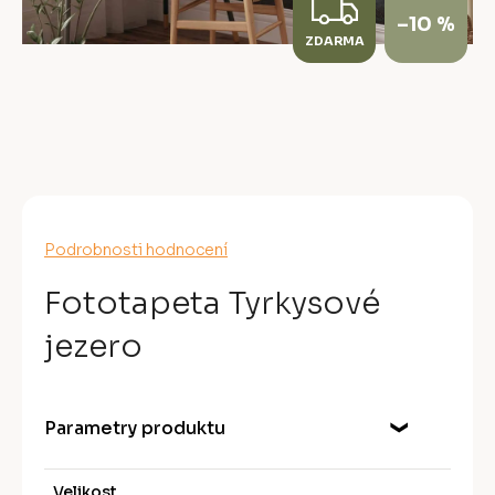
Z
–10 %
ZDARMA
D
A
R
M
A
Průměrné
Podrobnosti hodnocení
hodnocení
produktu
Fototapeta Tyrkysové
je
0,0
jezero
z
5
hvězdiček.
Parametry produktu
Velikost