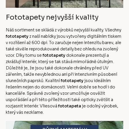
Fototapety nejvyšší kvality
Náš sortiment se skládá z výrobků nejvyšší kvality. Všechny
fototapety
z naší nabídky jsou vytvořeny digitálním tiskem
v rozlišení až 600 dpi. To zaručuje nejen intenzitu barev, ale
také skvěle reprodukované detaily bez ohledu na zvolený
vzor. Díky tomu se
fototapety
dokonale prezentují a
zkrášlují interiér, který se tak stává mimořádně útulným.
Důležité je, že jsou také dokonale chráněny před UV
zářením, takže nevyblednou ani při intenzivním působení
slunečních paprsků. Kvalitní
fototapety
jsou ideálním
řešením nejen do domácnosti. Velmi dobře se hodí i do
kanceláře. Správně zvolený vzor umožňuje osvěžit
uspořádání a při této příležitosti také opticky zvětšit a
rozjasnit interiér. Vliesová
fototapeta
je odolný výrobek,
který vás nezklame.