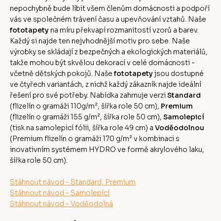
nepochybně bude líbit všem členům domácnosti a podpoří
vás ve společném trávení času a upevňování vztahů. Naše
fototapety
na míru překvapí rozmanitostí vzorů a barev.
Každý si najde ten nejvhodnější motiv pro sebe. Naše
výrobky se skládají z bezpečných a ekologických materiálů,
takže mohou být skvělou dekorací v celé domácnosti -
včetně dětských pokojů. Naše
fototapety
jsou dostupné
ve čtyřech variantách, z nichž každý zákazník najde ideální
řešení pro své potřeby. Nabídka zahrnuje verzi
Standard
(flizelín o gramáži 110g/m², šířka role 50 cm),
Premium
(flizelín o gramáži 155 g/m², šířka role 50 cm),
Samolepicí
(tisk na samolepicí fólii, šířka role 49 cm) a
Voděodolnou
(Premium flizelín o gramáži 170 g/m² v kombinaci s
inovativním systémem HYDRO ve formě akrylového laku,
šířka role 50 cm).
Stáhnout návod - Standard, Premium
Stáhnout návod - Samolepící
Stáhnout návod - Voděodolná