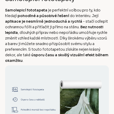
Samolepicí fototapeta
je perfektní volbou pro ty, kdo
hledají
pohodlné a působivé řešení
do interiéru. Její
aplikace je nesmírně jednoduchá a rychlá
- stačí odlepit
ochrannou fólii a přitlačit ji přímo na stěnu.
Bez nutnosti
lepidla
, dlouhých příprav nebo nepořádku umožňuje rychle
změnit vzhled každé místnosti. Díky širokému výběru vzorů
a barev ji můžete snadno přizpůsobit svému stylu a
preferencím. S touto fototapetou získáte nejen krásný
dekor, ale také
úsporu času a skvělý vizuální efekt během
okamžiku
.