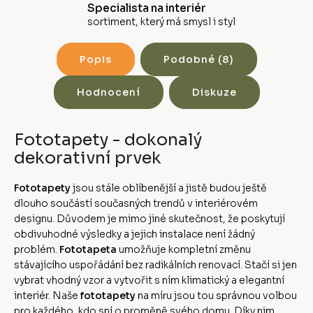
Specialista na interiér
sortiment, který má smysl i styl
Popis
Podobné (8)
Hodnocení
Diskuze
Fototapety - dokonalý
dekorativní prvek
Fototapety
jsou stále oblíbenější a jistě budou ještě
dlouho součástí současných trendů v interiérovém
designu. Důvodem je mimo jiné skutečnost, že poskytují
obdivuhodné výsledky a jejich instalace není žádný
problém.
Fototapeta
umožňuje kompletní změnu
stávajícího uspořádání bez radikálních renovací. Stačí si jen
vybrat vhodný vzor a vytvořit s ním klimatický a elegantní
interiér. Naše
fototapety
na míru jsou tou správnou volbou
pro každého, kdo sní o proměně svého domu. Díky nim