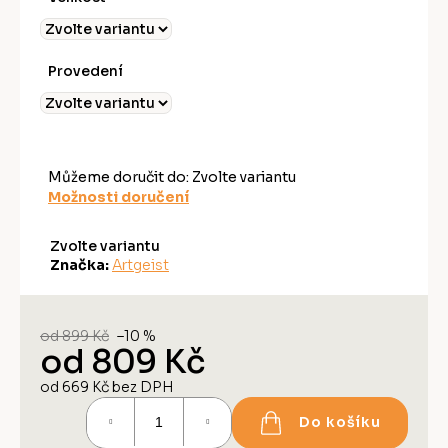
Provedení
Můžeme doručit do:
Zvolte variantu
Možnosti doručení
Zvolte variantu
Značka:
Artgeist
od 899 Kč
–10 %
od
809 Kč
od
669 Kč
bez DPH
Měrná
Do košíku
cena: