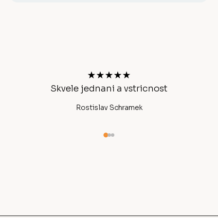
Z
á
p
a
t
★★★★★
í
chlé
Skvele jednani a vstricnost
Rostislav Schramek