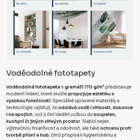
Voděodolné fototapety
Voděodolná fototapeta
s
gramáží 170 g/m²
představuje
moderní řešení, které skvěle
propojuje estetiku s
vysokou funkčností
. Speciálně upravené materiály a
technologie zajišťují, že
odolává vodě i vlhkosti, dokonce
i na spojích
, což ji činí ideální volbou do
koupelen,
kuchyní či jiných vlhkých prostor
. Nabízí nejen
výjimečnou trvanlivost a odolnost, ale také
ochranu proti
tvorbě plísní a hub
, čímž přispívá k hygienickému a