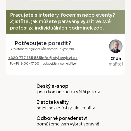
Pracujete s interiéry, focením nebo eventy?
Zjistěte, jak můžete paravány využít ve své
profesi za individuálních podmínek
zde
.
Potřebujete poradit?
Ozvěte se mi a já vám rád pomohu s výběrem.
+420 777 155 555
info@stylovybyt.cz
Olda
majitel
Po – Pá 9:00 – 17:00
odpovídám co nejdříve
Český e-shop
jasná komunikace a větší jistota
Jistota kvality
nejen hezké fotky, ale i realita
Odborné poradenství
pomůžeme vám vybrat správně