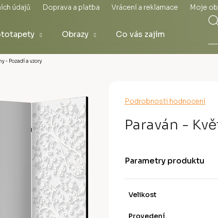
ích údajů
Doprava a platba
Vrácení a reklamace
Moje ob
totapety
Obrazy
Co vás zajímá
y - Pozadí a vzory
Průměrné
Podrobnosti hodnocení
hodnocení
produktu
Paraván - Květ
je
0,0
z
5
Parametry produktu
hvězdiček.
Velikost
Provedení