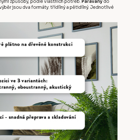
ůznými způsoby, podle vlastních potřeb.
Paravány
do
běr jsou dva formáty: třídílný a pětidílný. Jednotlivé