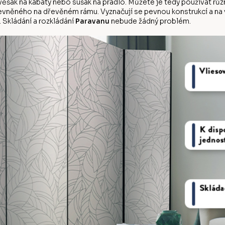
d věšák na kabáty nebo sušák na prádlo. Můžete je tedy používat r
evněného na dřevěném rámu. Vyznačují se pevnou konstrukcí a na vý
 Skládání a rozkládání
Paravanu
nebude žádný problém.