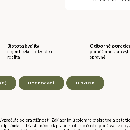
M
A
Jistota kvality
Odborné poraden
nejen hezké fotky, ale i
pomůžeme vám vyb
realita
správně
(8)
Hodnocení
Diskuze
yznačuje se praktičností. Základním úkolem je diskrétně a estetic
počinku od části určené k práci. Proto se často používají v obý