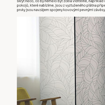
skrýt něco, co by nemělo být zcela viditelné, napříkla
pokojů, které nabízíme, jsou z vyztuženého plátna přip
prvky jsou navzájem spojeny kovovými pevnými závěsy.