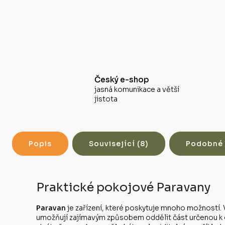
Český e-shop
jasná komunikace a větší
jistota
Popis
Související (8)
Podobné 
Praktické pokojové Paravany
Paravan
je zařízení, které poskytuje mnoho možností. V
umožňují zajímavým způsobem oddělit část určenou k od