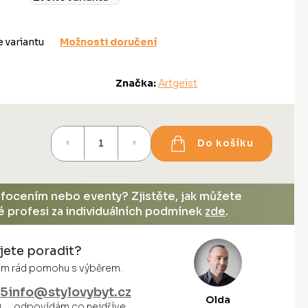
e variantu
Možnosti doručení
Značka:
Artgeist
Do košíku
, focením nebo eventy? Zjistěte, jak můžete
vé profesi za individuálních podmínek
zde
.
jete poradit?
vám rád pomohu s výběrem.
55
info@stylovybyt.cz
Olda
0
odpovídám co nejdříve