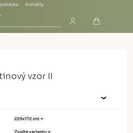
jednávka
Kontakty
Přihlášení
Nákupní
Hledat
košík
inový vzor II