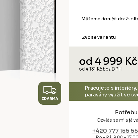
Můžeme doručit do:
Zvolt
Zvolte variantu
od
4 999 Kč
od
4 131 Kč
bez DPH
Měrná
cena:
Z
Pracujete s interiéry
paravány využít ve s
ZDARMA
D
Potřebu
A
Ozvěte se mi a já 
R
+420 777 155 5
Po – Pá 9:00 – 17:0