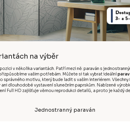
riantách na výběr
ispozici v několika variantách. Patří mezi ně: paraván s jednostr
k přizpůsobíme vašim potřebám. Můžete si tak vybrat ideální
parav
ho správného motivu, který bude ladit s vaším interiérem. Všechny
v ani dlouhodobé vystavení slunečním paprskům. Nabízené výrobk
ní Full HD zajišťuje věrnou reprodukci detailů, a proto je každý de
Jednostranný paraván