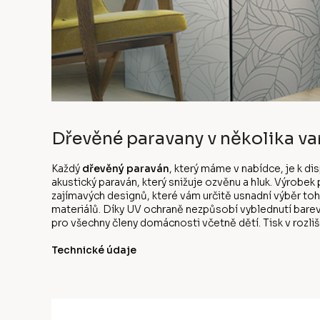
Dřevěné paravany v několika va
Každý
dřevěný paraván
, který máme v nabídce, je k d
akustický paraván, který snižuje ozvěnu a hluk. Výrobe
zajímavých designů, které vám určitě usnadní výběr to
materiálů. Díky UV ochraně nezpůsobí vyblednutí bare
pro všechny členy domácnosti včetně dětí. Tisk v rozliše
Technické údaje