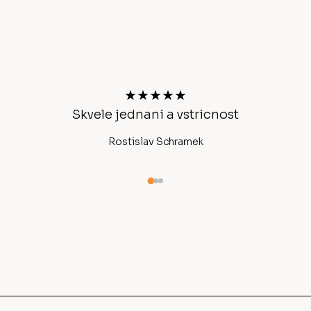
Z
á
p
a
t
★★★★★
í
Skvele jednani a vstricnost
Ano
Rostislav Schramek