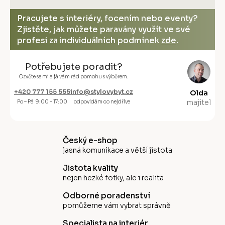
Pracujete s interiéry, focením nebo eventy?
Zjistěte, jak můžete paravány využít ve své
profesi za individuálních podmínek
zde
.
Potřebujete poradit?
Ozvěte se mi a já vám rád pomohu s výběrem.
+420 777 155 555
info@stylovybyt.cz
Olda
majitel
Po – Pá 9:00 – 17:00
odpovídám co nejdříve
Český e-shop
jasná komunikace a větší jistota
Jistota kvality
nejen hezké fotky, ale i realita
Odborné poradenství
pomůžeme vám vybrat správně
Specialista na interiér