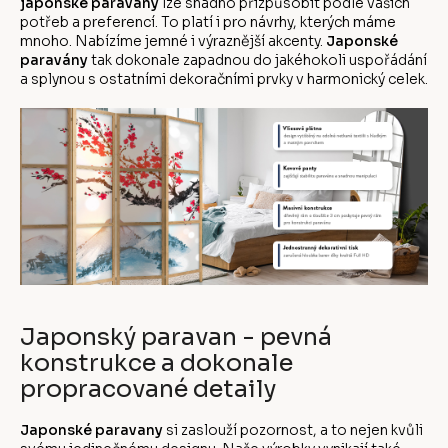
japonské paravany
lze snadno přizpůsobit podle vašich
potřeb a preferencí. To platí i pro návrhy, kterých máme
mnoho. Nabízíme jemné i výraznější akcenty.
Japonské
paravány
tak dokonale zapadnou do jakéhokoli uspořádání
a splynou s ostatními dekoračními prvky v harmonický celek.
Japonský paravan - pevná
konstrukce a dokonale
propracované detaily
Japonské paravany
si zaslouží pozornost, a to nejen kvůli