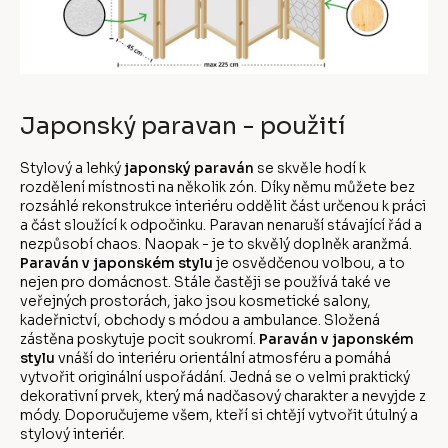
Japonský paravan - použití
Stylový a lehký
japonský paraván
se skvěle hodí k
rozdělení místnosti na několik zón. Díky němu můžete bez
rozsáhlé rekonstrukce interiéru oddělit část určenou k práci
a část sloužící k odpočinku. Paravan nenaruší stávající řád a
nezpůsobí chaos. Naopak - je to skvělý doplněk aranžmá.
Paraván v japonském stylu
je osvědčenou volbou, a to
nejen pro domácnost. Stále častěji se používá také ve
veřejných prostorách, jako jsou kosmetické salony,
kadeřnictví, obchody s módou a ambulance. Složená
zástěna poskytuje pocit soukromí.
Paraván v japonském
stylu
vnáší do interiéru orientální atmosféru a pomáhá
vytvořit originální uspořádání. Jedná se o velmi praktický
dekorativní prvek, který má nadčasový charakter a nevyjde z
módy. Doporučujeme všem, kteří si chtějí vytvořit útulný a
stylový interiér.