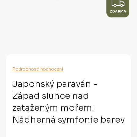
Z
ZDARMA
D
A
R
M
A
Průměrné
Podrobnosti hodnocení
hodnocení
produktu
Japonský paraván -
je
0,0
Západ slunce nad
z
5
zataženým mořem:
hvězdiček.
Nádherná symfonie barev