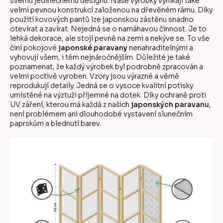
svému jedinečnému designu. Naše výrobky vynikají také
velmi pevnou konstrukcí založenou na dřevěném rámu. Díky
použití kovových pantů lze japonskou zástěnu snadno
otevírat a zavírat. Nejedná se o namáhavou činnost. Je to
lehká dekorace, ale stojí pevně na zemi a nekýve se. To vše
činí pokojové
japonské paravany
nenahraditelnými a
vyhovují všem, i těm nejnáročnějším. Důležité je také
poznamenat, že každý výrobek byl podrobně zpracován a
velmi poctivě vyroben. Vzory jsou výrazné a věrně
reprodukují detaily. Jedná se o vysoce kvalitní potisky
umístěné na výztuži příjemné na dotek. Díky ochraně proti
UV záření, kterou má každá z našich
japonských paravanu
,
není problémem ani dlouhodobé vystavení slunečním
paprskům a blednutí barev.