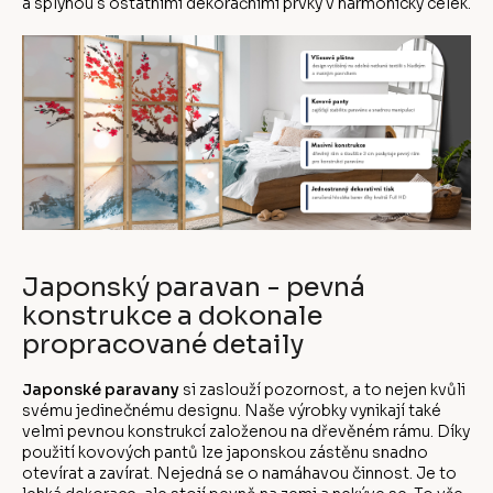
a splynou s ostatními dekoračními prvky v harmonický celek.
Japonský paravan - pevná
konstrukce a dokonale
propracované detaily
Japonské paravany
si zaslouží pozornost, a to nejen kvůli
svému jedinečnému designu. Naše výrobky vynikají také
velmi pevnou konstrukcí založenou na dřevěném rámu. Díky
použití kovových pantů lze japonskou zástěnu snadno
otevírat a zavírat. Nejedná se o namáhavou činnost. Je to