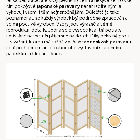
lehká dekorace, ale stojí pevně na zemi a nekýve se. To vše
činí pokojové
japonské paravany
nenahraditelnými a
vyhovují všem, i těm nejnáročnějším. Důležité je také
poznamenat, že každý výrobek byl podrobně zpracován a
velmi poctivě vyroben. Vzory jsou výrazné a věrně
reprodukují detaily. Jedná se o vysoce kvalitní potisky
umístěné na výztuži příjemné na dotek. Díky ochraně proti
UV záření, kterou má každá z našich
japonských paravanu
,
není problémem ani dlouhodobé vystavení slunečním
paprskům a blednutí barev.