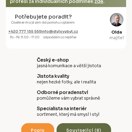
profesi za individuálních podmínek
zde
.
Potřebujete poradit?
Ozvěte se mi a já vám rád pomohu s výběrem.
+420 777 155 555
info@stylovybyt.cz
Olda
majitel
Po – Pá 9:00 – 17:00
odpovídám co nejdříve
Český e-shop
jasná komunikace a větší jistota
Jistota kvality
nejen hezké fotky, ale i realita
Odborné poradenství
pomůžeme vám vybrat správně
Specialista na interiér
sortiment, který má smysl i styl
Popis
Související (8)