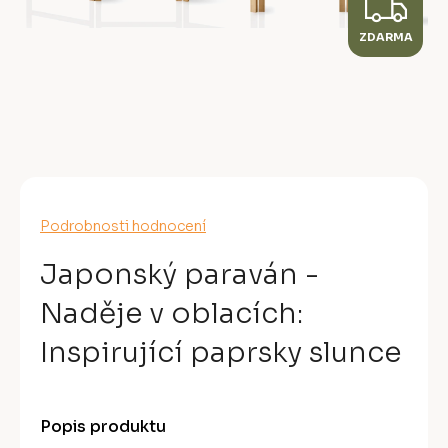
Z
ZDARMA
D
A
R
M
A
Průměrné
Podrobnosti hodnocení
hodnocení
produktu
Japonský paraván -
je
0,0
Naděje v oblacích:
z
5
Inspirující paprsky slunce
hvězdiček.
Popis produktu