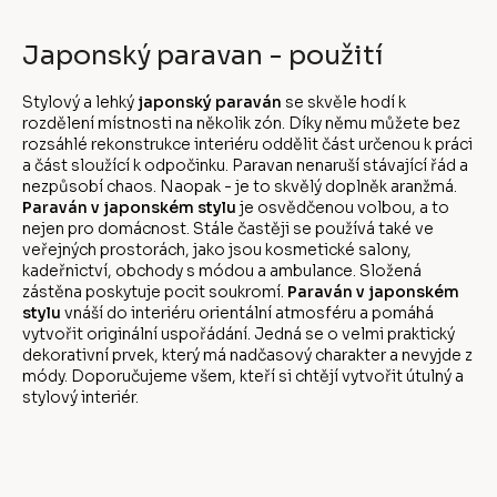
Japonský paravan - použití
Stylový a lehký
japonský paraván
se skvěle hodí k
rozdělení místnosti na několik zón. Díky němu můžete bez
rozsáhlé rekonstrukce interiéru oddělit část určenou k práci
a část sloužící k odpočinku. Paravan nenaruší stávající řád a
nezpůsobí chaos. Naopak - je to skvělý doplněk aranžmá.
Paraván v japonském stylu
je osvědčenou volbou, a to
nejen pro domácnost. Stále častěji se používá také ve
veřejných prostorách, jako jsou kosmetické salony,
kadeřnictví, obchody s módou a ambulance. Složená
zástěna poskytuje pocit soukromí.
Paraván v japonském
stylu
vnáší do interiéru orientální atmosféru a pomáhá
vytvořit originální uspořádání. Jedná se o velmi praktický
dekorativní prvek, který má nadčasový charakter a nevyjde z
módy. Doporučujeme všem, kteří si chtějí vytvořit útulný a
stylový interiér.
Z
á