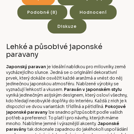
Podobné (8)
Hodnocení
Diskuze
Lehké a působivé japonské
paravany
Japonský paravan
je ideální nabídkou pro milovníky země
vycházejícího slunce. Jedná se o originální dekorativní
prvek, který dokáže osvěžit každé aranžmá a vnést do něj
jedinečnou japonskou atmosféru. Nabízené výrobky se
vyznačují lehkostí a vkusem.
Paraván v japonském stylu
vyniká jedinečným asijským designem, který osloví všechny,
kdo hledají neobvyklé doplňky do interiéru. Každá z nich je k
dispozici ve dvou variantách: třídílná a pětidílná.
Pokojové
japonské paravany
lze snadno přizpůsobit podle vašich
potřeb a preferencí. To platí i pro návrhy, kterých máme
mnoho. Nabízíme jemné i výraznější akcenty.
Japonské
paravány
tak dokonale zapadnou do jakéhokoli uspořádání