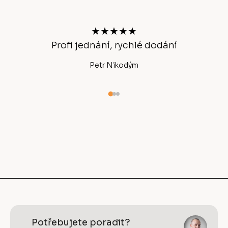
p
a
t
★★★★★
í
Profi jednání, rychlé dodání
Ano
Petr Nikodým
Potřebujete poradit?