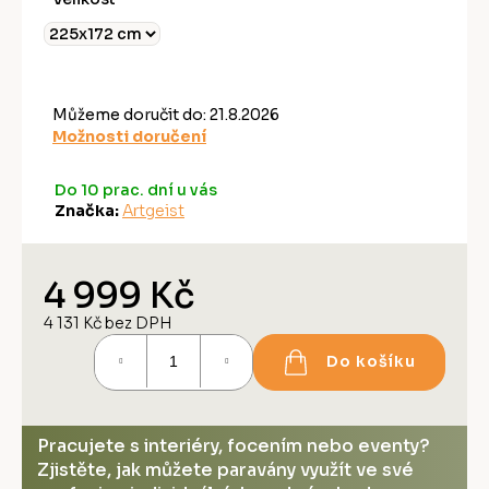
Můžeme doručit do:
21.8.2026
Možnosti doručení
Do 10 prac. dní u vás
Značka:
Artgeist
4 999 Kč
4 131 Kč bez DPH
Měrná
Do košíku
cena:
Pracujete s interiéry, focením nebo eventy?
Zjistěte, jak můžete paravány využít ve své