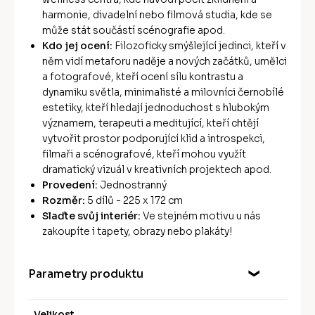
harmonie, divadelní nebo filmová studia, kde se
může stát součástí scénografie apod.
Kdo jej ocení:
Filozoficky smýšlející jedinci, kteří v
něm vidí metaforu naděje a nových začátků, umělci
a fotografové, kteří ocení sílu kontrastu a
dynamiku světla, minimalisté a milovníci černobílé
estetiky, kteří hledají jednoduchost s hlubokým
významem, terapeuti a meditující, kteří chtějí
vytvořit prostor podporující klid a introspekci,
filmaři a scénografové, kteří mohou využít
dramatický vizuál v kreativních projektech apod.
Provedení:
Jednostranný
Rozměr:
5 dílů - 225 x 172 cm
Slaďte svůj interiér:
Ve stejném motivu u nás
zakoupíte i tapety, obrazy nebo plakáty!
Parametry produktu
Velikost