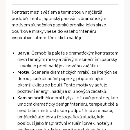
Kontrast mezi světlem a temnotou v nejčistší
podobě. Tento japonský paraván s dramatickým
motivem slunečních paprsků pronikajících skrze
bouřkové mraky vnese do vašeho interiéru
inspirativní atmosféru, klid a naději.
Barva:
Černobílá paleta s dramatickým kontrastem
mezi temnými mraky a zářivými slunečními paprsky
– evokuje pocit naděje a nového začátku
Motiv:
Scenérie dramatických mraků, ze kterých se
derou jasné sluneční paprsky, připomínající
okamžik klidu po bouři. Tento motiv vyjadřuje
pozitivní energii, naději a sílu nových začátků.
Kam se hodí:
Moderní byty a loftové prostory, kde
umocní dramatický design interiéru, terapeutické a
meditační místnosti, kde podpoří klid a relaxaci,
umělecké ateliéry a fotografická studia, kde
poslouží jako inspirativní vizuální prvek, hotely a
wellness centra, kde navodí pocit zklidnění a