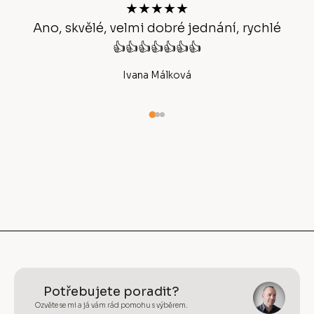
t
★★★★★
í
Ano, skvělé, velmi dobré jednání, rychlé
👍👍👍👍👍👍👍
Ivana Málková
Potřebujete poradit?
Ozvěte se mi a já vám rád pomohu s výběrem.