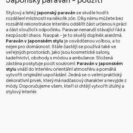
Japonský paravan - použití
Stylový a lehký
japonský paraván
se skvěle hodí k
rozdělení místnosti na několik zón. Díky němu můžete bez
rozsáhlé rekonstrukce interiéru oddělit část určenou k práci
a část sloužící k odpočinku. Paravan nenaruší stávající řád a
nezpůsobí chaos. Naopak - je to skvělý doplněk aranžmá.
Paraván v japonském stylu
je osvědčenou volbou, a to
nejen pro domácnost. Stále častěji se používá také ve
veřejných prostorách, jako jsou kosmetické salony,
kadeřnictví, obchody s módou a ambulance. Složená
zástěna poskytuje pocit soukromí.
Paraván v japonském
stylu
vnáší do interiéru orientální atmosféru a pomáhá
vytvořit originální uspořádání. Jedná se o velmi praktický
dekorativní prvek, který má nadčasový charakter a nevyjde z
módy. Doporučujeme všem, kteří si chtějí vytvořit útulný a
stylový interiér.
Z
á
p
a