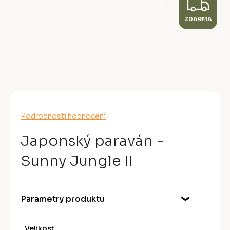
Z
ZDARMA
D
A
R
M
A
Průměrné
Podrobnosti hodnocení
hodnocení
produktu
Japonský paraván -
je
0,0
Sunny Jungle II
z
5
hvězdiček.
Parametry produktu
Velikost