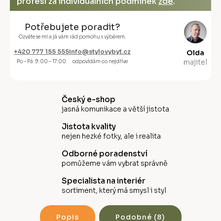
profesi za individuálních podmínek
zde
.
Potřebujete poradit?
Ozvěte se mi a já vám rád pomohu s výběrem.
+420 777 155 555
info@stylovybyt.cz
Olda
majitel
Po – Pá 9:00 – 17:00
odpovídám co nejdříve
Český e-shop
jasná komunikace a větší jistota
Jistota kvality
nejen hezké fotky, ale i realita
Odborné poradenství
pomůžeme vám vybrat správně
Specialista na interiér
sortiment, který má smysl i styl
Popis
Podobné (8)