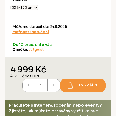
Můžeme doručit do:
24.8.2026
Možnosti doručení
Do 10 prac. dní u vás
Značka:
Artgeist
4 999 Kč
4 131 Kč bez DPH
Měrná
Do košíku
cena:
Pracujete s interiéry, focením nebo eventy?
Zjistěte, jak můžete paravány využít ve své