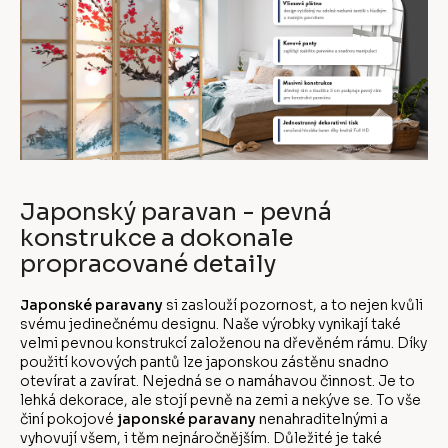
Japonský paravan - pevná
konstrukce a dokonale
propracované detaily
Japonské paravany
si zaslouží pozornost, a to nejen kvůli
svému jedinečnému designu. Naše výrobky vynikají také
velmi pevnou konstrukcí založenou na dřevěném rámu. Díky
použití kovových pantů lze japonskou zástěnu snadno
otevírat a zavírat. Nejedná se o namáhavou činnost. Je to
lehká dekorace, ale stojí pevně na zemi a nekýve se. To vše
činí pokojové
japonské paravany
nenahraditelnými a
vyhovují všem, i těm nejnáročnějším. Důležité je také