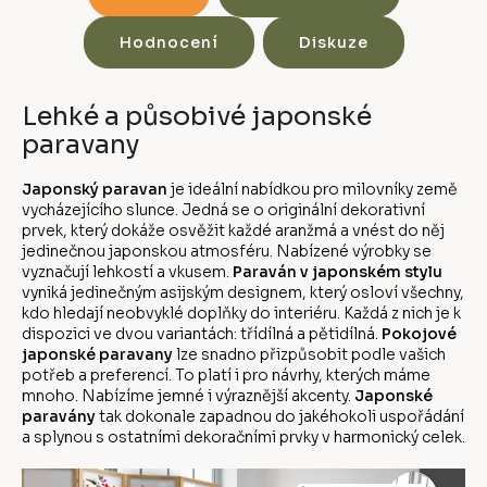
Hodnocení
Diskuze
Lehké a působivé japonské
paravany
Japonský paravan
je ideální nabídkou pro milovníky země
vycházejícího slunce. Jedná se o originální dekorativní
prvek, který dokáže osvěžit každé aranžmá a vnést do něj
jedinečnou japonskou atmosféru. Nabízené výrobky se
vyznačují lehkostí a vkusem.
Paraván v japonském stylu
vyniká jedinečným asijským designem, který osloví všechny,
kdo hledají neobvyklé doplňky do interiéru. Každá z nich je k
dispozici ve dvou variantách: třídílná a pětidílná.
Pokojové
japonské paravany
lze snadno přizpůsobit podle vašich
potřeb a preferencí. To platí i pro návrhy, kterých máme
mnoho. Nabízíme jemné i výraznější akcenty.
Japonské
paravány
tak dokonale zapadnou do jakéhokoli uspořádání
a splynou s ostatními dekoračními prvky v harmonický celek.