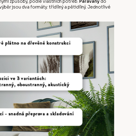
ůznými způsoby, podle vlastních potřeb.
Paravány
do
běr jsou dva formáty: třídílný a pětidílný. Jednotlivé