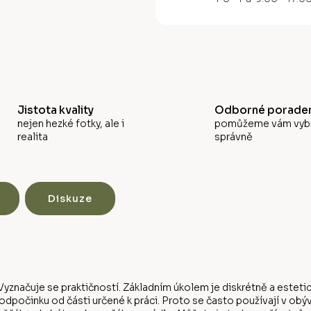
M
A
Jistota kvality
Odborné poraden
nejen hezké fotky, ale i
pomůžeme vám vyb
realita
správně
Diskuze
yznačuje se praktičností. Základním úkolem je diskrétně a estetic
počinku od části určené k práci. Proto se často používají v obý