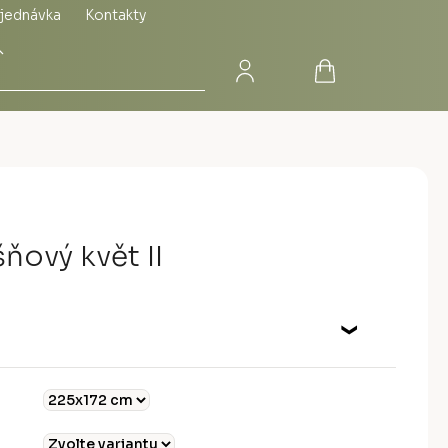
jednávka
Kontakty
Přihlášení
Nákupní
Hledat
košík
ňový květ II