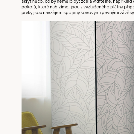
skrýt něco, co by nemělo být zcela viditelné, napříkla
pokojů, které nabízíme, jsou z vyztuženého plátna přip
prvky jsou navzájem spojeny kovovými pevnými závěsy.