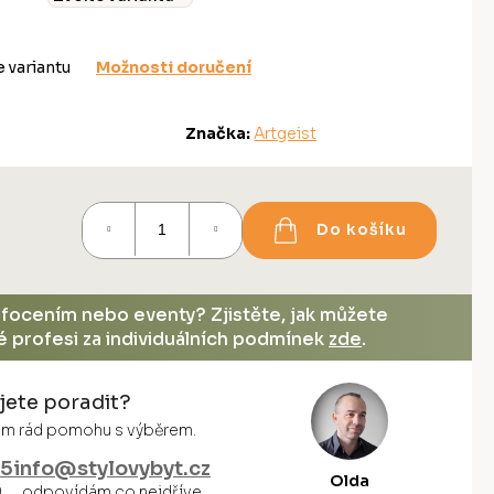
e variantu
Možnosti doručení
Značka:
Artgeist
Do košíku
, focením nebo eventy? Zjistěte, jak můžete
vé profesi za individuálních podmínek
zde
.
jete poradit?
vám rád pomohu s výběrem.
55
info@stylovybyt.cz
Olda
0
odpovídám co nejdříve