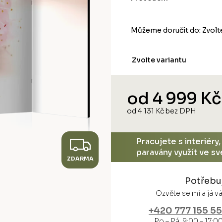
Můžeme doručit do:
Zvolt
Zvolte variantu
od
4 999 Kč
od
4 131 Kč
bez DPH
Měrná
cena:
Z
Pracujete s interiéry
paravány využít ve s
ZDARMA
D
Potřebu
A
Ozvěte se mi a já 
R
+420 777 155 5
Po – Pá 9:00 – 17:0