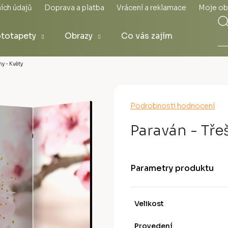
ích údajů
Doprava a platba
Vrácení a reklamace
Moje ob
totapety
Obrazy
Co vás zajímá
y - Květy
Průměrné
Podrobnosti hodnocení
hodnocení
produktu
Paraván - Třeš
je
0,0
z
5
Parametry produktu
hvězdiček.
Velikost
Provedení