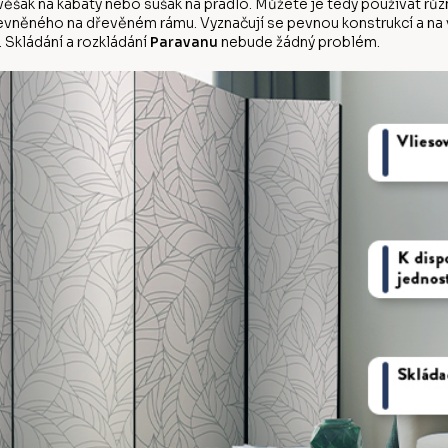
d věšák na kabáty nebo sušák na prádlo. Můžete je tedy používat r
evněného na dřevěném rámu. Vyznačují se pevnou konstrukcí a na vý
 Skládání a rozkládání
Paravanu
nebude žádný problém.