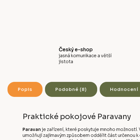
Český e-shop
jasná komunikace a větší
jistota
Popis
Podobné (8)
Hodnocení
Praktické pokojové Paravany
Paravan
je zařízení, které poskytuje mnoho možností. V
umožňují zajímavým způsobem oddělit část určenou k od