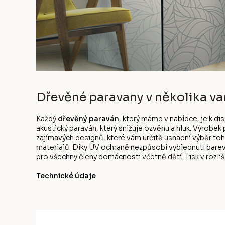
Dřevěné paravany v několika va
Každý
dřevěný paraván
, který máme v nabídce, je k d
akustický paraván, který snižuje ozvěnu a hluk. Výrobe
zajímavých designů, které vám určitě usnadní výběr to
materiálů. Díky UV ochraně nezpůsobí vyblednutí bare
pro všechny členy domácnosti včetně dětí. Tisk v rozliše
Technické údaje