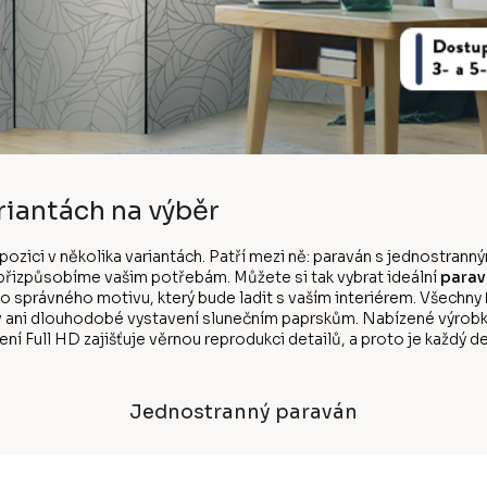
riantách na výběr
ispozici v několika variantách. Patří mezi ně: paraván s jednostr
k přizpůsobíme vašim potřebám. Můžete si tak vybrat ideální
parav
ho správného motivu, který bude ladit s vaším interiérem. Všechny
v ani dlouhodobé vystavení slunečním paprskům. Nabízené výrobk
ní Full HD zajišťuje věrnou reprodukci detailů, a proto je každý de
Jednostranný paraván