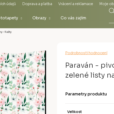
ích údajů
Doprava a platba
Vrácení a reklamace
Moje ob
totapety
Obrazy
Co vás zajímá
y - Květy
Průměrné
Podrobnosti hodnocení
hodnocení
produktu
Paraván - pivo
je
0,0
zelené listy 
z
5
hvězdiček.
Parametry produktu
Velikost