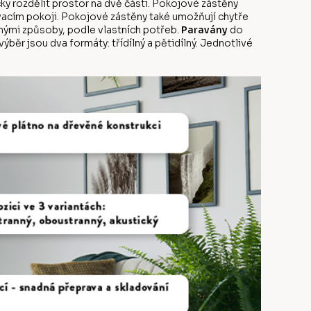
ky rozdělit prostor na dvě části. Pokojové zástěny
vacím pokoji. Pokojové zástěny také umožňují chytře
ůznými způsoby, podle vlastních potřeb.
Paravány
do
běr jsou dva formáty: třídílný a pětidílný. Jednotlivé