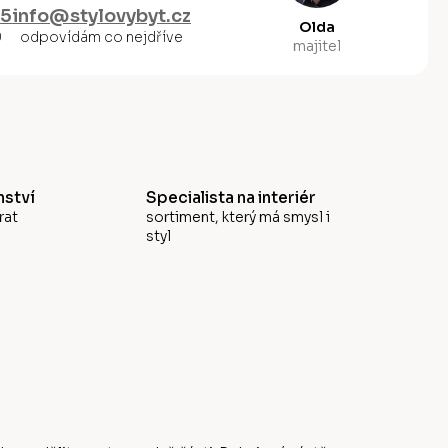
55
info@stylovybyt.cz
Olda
0
odpovídám co nejdříve
majitel
ství
Specialista na interiér
rat
sortiment, který má smysl i
styl