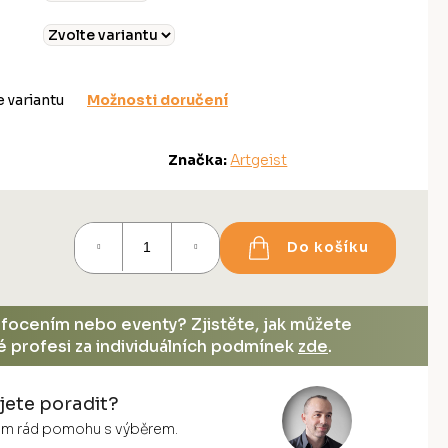
e variantu
Možnosti doručení
Značka:
Artgeist
Do košíku
, focením nebo eventy? Zjistěte, jak můžete
vé profesi za individuálních podmínek
zde
.
jete poradit?
vám rád pomohu s výběrem.