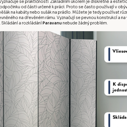
yznačuje se praktičností. Základním úkolem je diskrétně a estetic
počinku od části určené k práci. Proto se často používají v obý
d věšák na kabáty nebo sušák na prádlo. Můžete je tedy používat r
evněného na dřevěném rámu. Vyznačují se pevnou konstrukcí a na vý
 Skládání a rozkládání
Paravanu
nebude žádný problém.