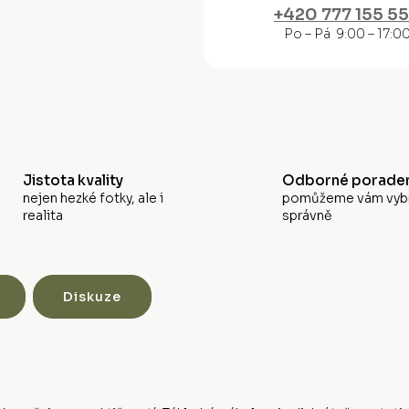
M
+420 777 155 5
Po – Pá 9:00 – 17:0
A
Jistota kvality
Odborné poraden
nejen hezké fotky, ale i
pomůžeme vám vyb
realita
správně
Diskuze