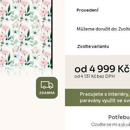
Provedení
Můžeme doručit do:
Zvolt
Zvolte variantu
od
4 999 Kč
od
4 131 Kč
bez DPH
Z
Měrná
cena:
ZDARMA
D
Pracujete s interiéry
paravány využít ve s
A
Potřebu
R
Ozvěte se mi a já 