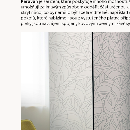
Paravan
je zařízení, které poskytuje mnoho možností. V
umožňují zajímavým způsobem oddělit část určenou k od
skrýt něco, co by nemělo být zcela viditelné, napříkla
pokojů, které nabízíme, jsou z vyztuženého plátna přip
prvky jsou navzájem spojeny kovovými pevnými závěsy.