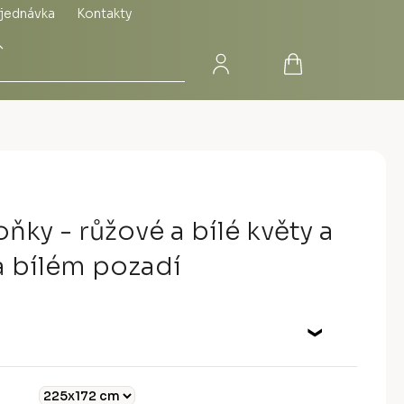
jednávka
Kontakty
Přihlášení
Nákupní
Hledat
košík
ňky - růžové a bílé květy a
na bílém pozadí