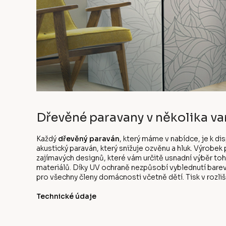
Dřevěné paravany v několika va
Každý
dřevěný paraván
, který máme v nabídce, je k d
akustický paraván, který snižuje ozvěnu a hluk. Výrobe
zajímavých designů, které vám určitě usnadní výběr to
materiálů. Díky UV ochraně nezpůsobí vyblednutí bare
pro všechny členy domácnosti včetně dětí. Tisk v rozliše
Technické údaje