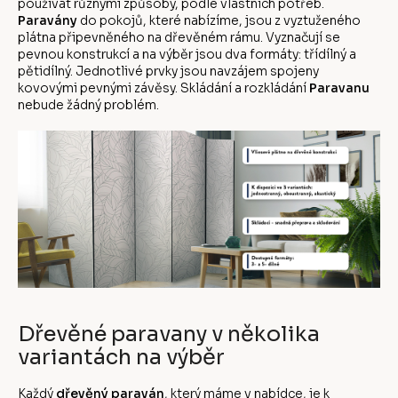
používat různými způsoby, podle vlastních potřeb.
Paravány
do pokojů, které nabízíme, jsou z vyztuženého
plátna připevněného na dřevěném rámu. Vyznačují se
pevnou konstrukcí a na výběr jsou dva formáty: třídílný a
pětidílný. Jednotlivé prvky jsou navzájem spojeny
kovovými pevnými závěsy. Skládání a rozkládání
Paravanu
nebude žádný problém.
Dřevěné paravany v několika
variantách na výběr
Každý
dřevěný paraván
, který máme v nabídce, je k