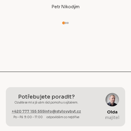
Petr Nikodým
Potřebujete poradit?
Ozvěte se mi a já vám rád pomohu s výběrem.
+420 777 155 555
info@stylovybyt.cz
Olda
majitel
Po – Pá 9:00 – 17:00
odpovídám co nejdříve