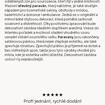
oddělených zón pro sourozence, kteří žijí v jedné místnosti.
Masivní
dřevěný paraván
, který nabízíme, je také skvělým
nápadem pro kosmetické salony, obchody s módou,
kadeřnictví a dokonce i ambulance. Jedná se o originální a
mimořádně stylovou dekoraci, která pomáhá zachovat
soukromí a diskrétnost. Díky poctivému zpracování bude
dekorativní zástěna ideálním doplňkem aranžmá. Vnese do
interiéru pořádek a možnost sladění vhodného vzoru
usnadní získání souvislého celku.
Paravany
jsou zakončeny
saténovou páskou, která nejen zlepšuje estetiku, ale také
zpevňuje strukturu. Zpevňující plátno je příjemné na dotek a
bez viditelných spon, takže jsou tyto výrobky vhodné pro
místa, kde je estetika velmi důležitá. Dekorativní zástěna
osloví i ty nejnáročnější.
Z
á
p
a
t
★★★★★
í
Profi jednání, rychlé dodání
Ano