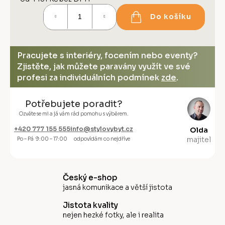
Měrná
Do košíku
cena:
Pracujete s interiéry, focením nebo eventy?
Zjistěte, jak můžete paravány využít ve své
profesi za individuálních podmínek
zde
.
Potřebujete poradit?
Ozvěte se mi a já vám rád pomohu s výběrem.
+420 777 155 555
info@stylovybyt.cz
Olda
majitel
Po – Pá 9:00 – 17:00
odpovídám co nejdříve
Český e-shop
jasná komunikace a větší jistota
Jistota kvality
nejen hezké fotky, ale i realita