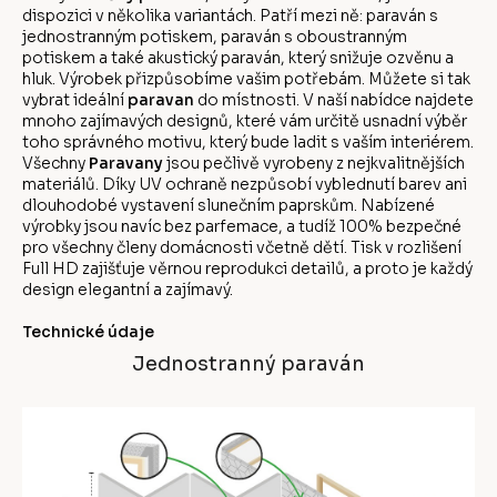
dispozici v několika variantách. Patří mezi ně: paraván s
jednostranným potiskem, paraván s oboustranným
potiskem a také akustický paraván, který snižuje ozvěnu a
hluk. Výrobek přizpůsobíme vašim potřebám. Můžete si tak
vybrat ideální
paravan
do místnosti. V naší nabídce najdete
mnoho zajímavých designů, které vám určitě usnadní výběr
toho správného motivu, který bude ladit s vaším interiérem.
Všechny
Paravany
jsou pečlivě vyrobeny z nejkvalitnějších
materiálů. Díky UV ochraně nezpůsobí vyblednutí barev ani
dlouhodobé vystavení slunečním paprskům. Nabízené
výrobky jsou navíc bez parfemace, a tudíž 100% bezpečné
pro všechny členy domácnosti včetně dětí. Tisk v rozlišení
Full HD zajišťuje věrnou reprodukci detailů, a proto je každý
design elegantní a zajímavý.
Technické údaje
Jednostranný paraván