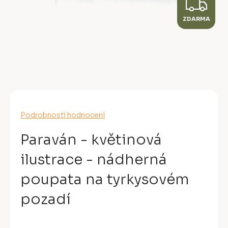
Z
ZDARMA
D
A
R
M
A
Průměrné
Podrobnosti hodnocení
hodnocení
produktu
Paraván - květinová
je
0,0
ilustrace - nádherná
z
5
poupata na tyrkysovém
hvězdiček.
pozadí