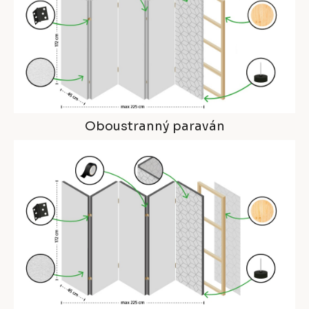
Oboustranný paraván