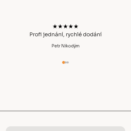
á
p
a
t
★★★★★
í
chlé
Profi jednání, rychlé dodání
Petr Nikodým