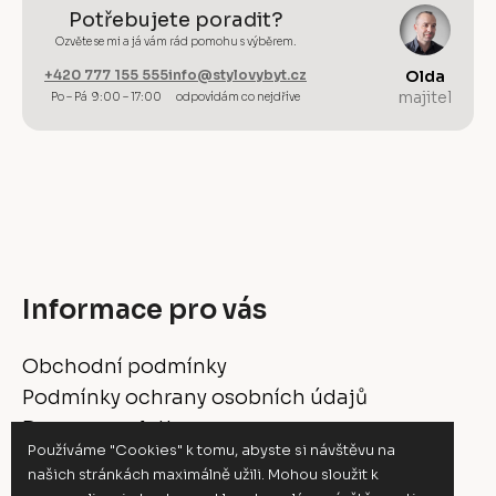
Potřebujete poradit?
Ozvěte se mi a já vám rád pomohu s výběrem.
+420 777 155 555
info@stylovybyt.cz
Olda
majitel
Po – Pá 9:00 – 17:00
odpovídám co nejdříve
Informace pro vás
Obchodní podmínky
Podmínky ochrany osobních údajů
Doprava a platba
Používáme "Cookies" k tomu, abyste si návštěvu na
Vrácení a reklamace
našich stránkách maximálně užili. Mohou sloužit k
Moje objednávka