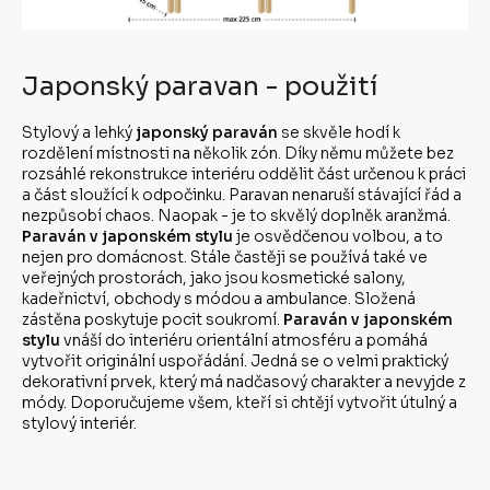
Japonský paravan - použití
Stylový a lehký
japonský paraván
se skvěle hodí k
rozdělení místnosti na několik zón. Díky němu můžete bez
rozsáhlé rekonstrukce interiéru oddělit část určenou k práci
a část sloužící k odpočinku. Paravan nenaruší stávající řád a
nezpůsobí chaos. Naopak - je to skvělý doplněk aranžmá.
Paraván v japonském stylu
je osvědčenou volbou, a to
nejen pro domácnost. Stále častěji se používá také ve
veřejných prostorách, jako jsou kosmetické salony,
kadeřnictví, obchody s módou a ambulance. Složená
zástěna poskytuje pocit soukromí.
Paraván v japonském
stylu
vnáší do interiéru orientální atmosféru a pomáhá
vytvořit originální uspořádání. Jedná se o velmi praktický
dekorativní prvek, který má nadčasový charakter a nevyjde z
módy. Doporučujeme všem, kteří si chtějí vytvořit útulný a
stylový interiér.
Z