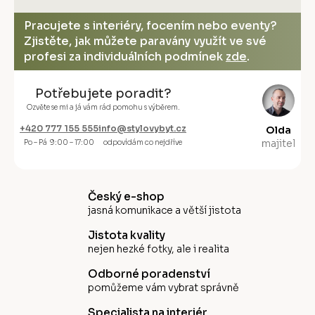
Pracujete s interiéry, focením nebo eventy?
Zjistěte, jak můžete paravány využít ve své
profesi za individuálních podmínek
zde
.
Potřebujete poradit?
Ozvěte se mi a já vám rád pomohu s výběrem.
+420 777 155 555
info@stylovybyt.cz
Olda
majitel
Po – Pá 9:00 – 17:00
odpovídám co nejdříve
Český e-shop
jasná komunikace a větší jistota
Jistota kvality
nejen hezké fotky, ale i realita
Odborné poradenství
pomůžeme vám vybrat správně
Specialista na interiér