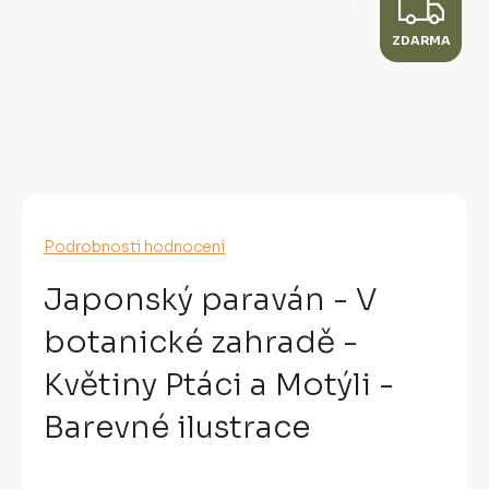
Z
ZDARMA
D
A
R
M
A
Průměrné
Podrobnosti hodnocení
hodnocení
produktu
Japonský paraván - V
je
0,0
botanické zahradě -
z
5
Květiny Ptáci a Motýli -
hvězdiček.
Barevné ilustrace