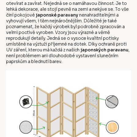
otevírat a zavírat. Nejedná se o namáhavou činnost. Je to
lehká dekorace, ale stojí pevně na zemi a nekýve se. To vše
činí pokojové
japonské paravany
nenahraditelnými a
vyhovují všem, i těm nejnáročnějším. Důležité je také
poznamenat, že každý výrobek byl podrobně zpracován a
velmi poctivě vyroben. Vzory jsou výrazné a věrně
reprodukují detaily. Jedná se o vysoce kvalitní potisky
umístěné na výztuži příjemné na dotek. Díky ochraně proti
UV záření, kterou má každá z našich
japonských paravanu
,
není problémem ani dlouhodobé vystavení slunečním
paprskům a blednutí barev.