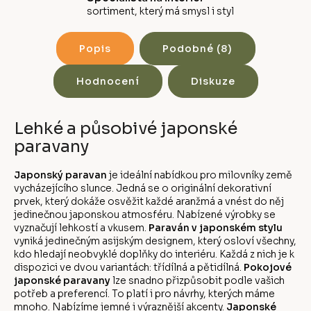
sortiment, který má smysl i styl
Popis
Podobné (8)
Hodnocení
Diskuze
Lehké a působivé japonské
paravany
Japonský paravan
je ideální nabídkou pro milovníky země
vycházejícího slunce. Jedná se o originální dekorativní
prvek, který dokáže osvěžit každé aranžmá a vnést do něj
jedinečnou japonskou atmosféru. Nabízené výrobky se
vyznačují lehkostí a vkusem.
Paraván v japonském stylu
vyniká jedinečným asijským designem, který osloví všechny,
kdo hledají neobvyklé doplňky do interiéru. Každá z nich je k
dispozici ve dvou variantách: třídílná a pětidílná.
Pokojové
japonské paravany
lze snadno přizpůsobit podle vašich
potřeb a preferencí. To platí i pro návrhy, kterých máme
mnoho. Nabízíme jemné i výraznější akcenty.
Japonské