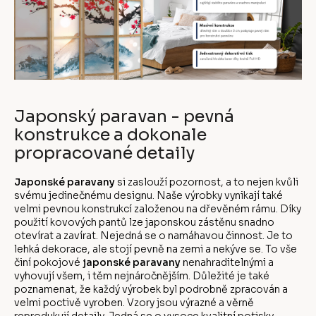
Japonský paravan - pevná
konstrukce a dokonale
propracované detaily
Japonské paravany
si zaslouží pozornost, a to nejen kvůli
svému jedinečnému designu. Naše výrobky vynikají také
velmi pevnou konstrukcí založenou na dřevěném rámu. Díky
použití kovových pantů lze japonskou zástěnu snadno
otevírat a zavírat. Nejedná se o namáhavou činnost. Je to
lehká dekorace, ale stojí pevně na zemi a nekýve se. To vše
činí pokojové
japonské paravany
nenahraditelnými a
vyhovují všem, i těm nejnáročnějším. Důležité je také
poznamenat, že každý výrobek byl podrobně zpracován a
velmi poctivě vyroben. Vzory jsou výrazné a věrně