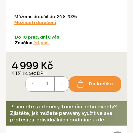
Můžeme doručit do:
24.8.2026
Možnosti doručení
Do 10 prac. dní u vás
Značka:
Artgeist
4 999 Kč
4 131 Kč bez DPH
Měrná
Do košíku
cena:
Pracujete s interiéry, focením nebo eventy?
Zjistěte, jak můžete paravány využít ve své
profesi za individuálních podmínek
zde
.