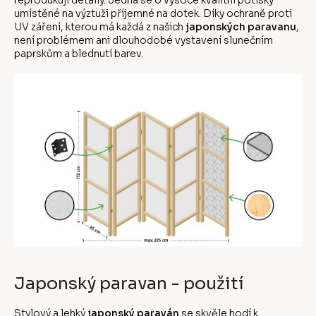
reprodukují detaily. Jedná se o vysoce kvalitní potisky
umístěné na výztuži příjemné na dotek. Díky ochraně proti
UV záření, kterou má každá z našich
japonských paravanu
,
není problémem ani dlouhodobé vystavení slunečním
paprskům a blednutí barev.
Japonský paravan - použití
Stylový a lehký
japonský paraván
se skvěle hodí k