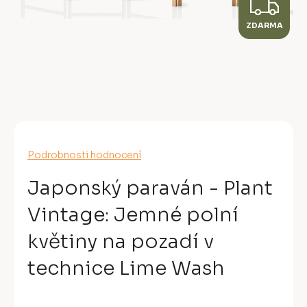
Z
ZDARMA
D
A
R
M
A
Průměrné
Podrobnosti hodnocení
hodnocení
produktu
Japonský paraván - Plant
je
0,0
Vintage: Jemné polní
z
5
květiny na pozadí v
hvězdiček.
technice Lime Wash