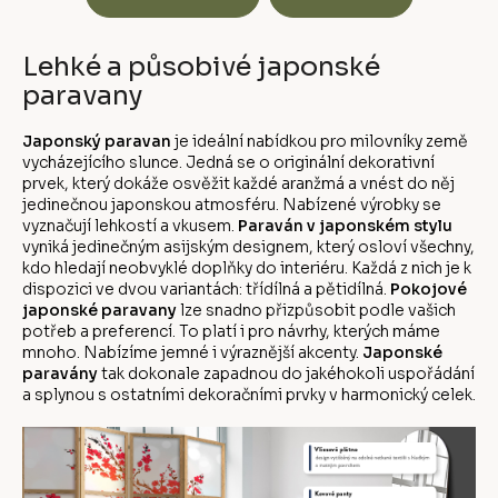
Lehké a působivé japonské
paravany
Japonský paravan
je ideální nabídkou pro milovníky země
vycházejícího slunce. Jedná se o originální dekorativní
prvek, který dokáže osvěžit každé aranžmá a vnést do něj
jedinečnou japonskou atmosféru. Nabízené výrobky se
vyznačují lehkostí a vkusem.
Paraván v japonském stylu
vyniká jedinečným asijským designem, který osloví všechny,
kdo hledají neobvyklé doplňky do interiéru. Každá z nich je k
dispozici ve dvou variantách: třídílná a pětidílná.
Pokojové
japonské paravany
lze snadno přizpůsobit podle vašich
potřeb a preferencí. To platí i pro návrhy, kterých máme
mnoho. Nabízíme jemné i výraznější akcenty.
Japonské
paravány
tak dokonale zapadnou do jakéhokoli uspořádání
a splynou s ostatními dekoračními prvky v harmonický celek.