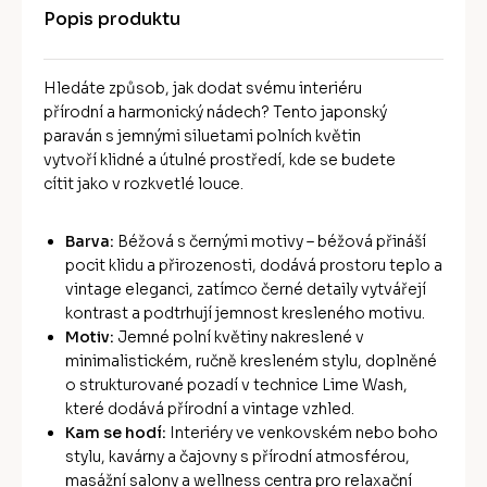
Popis produktu
Hledáte způsob, jak dodat svému interiéru
přírodní a harmonický nádech? Tento japonský
paraván s jemnými siluetami polních květin
vytvoří klidné a útulné prostředí, kde se budete
cítit jako v rozkvetlé louce.
Barva:
Béžová s černými motivy – béžová přináší
pocit klidu a přirozenosti, dodává prostoru teplo a
vintage eleganci, zatímco černé detaily vytvářejí
kontrast a podtrhují jemnost kresleného motivu.
Motiv:
Jemné polní květiny nakreslené v
minimalistickém, ručně kresleném stylu, doplněné
o strukturované pozadí v technice Lime Wash,
které dodává přírodní a vintage vzhled.
Kam se hodí:
Interiéry ve venkovském nebo boho
stylu, kavárny a čajovny s přírodní atmosférou,
masážní salony a wellness centra pro relaxační