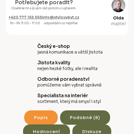
Potřebujete poradit?
Ozvěte se mi a já vám rád pomohu s výběrem.
+420 777 155 555
info@stylovybyt.cz
Olda
majitel
Po – Pá 9:00 – 17:00
odpovídám co nejdříve
Český e-shop
jasná komunikace a větší jistota
Jistota kvality
nejen hezké fotky, ale i realita
Odborné poradenství
pomůžeme vám vybrat správně
Specialista na interiér
sortiment, který má smysl i styl
Popis
Podobné (8)
Hodnocení
Diskuze