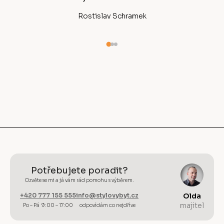
Rostislav Schramek
Potřebujete poradit?
Ozvěte se mi a já vám rád pomohu s výběrem.
+420 777 155 555
info@stylovybyt.cz
Olda
majitel
Po – Pá 9:00 – 17:00
odpovídám co nejdříve