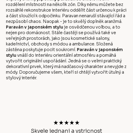
rozdělení místnosti na několik zón. Díky němu můžete bez
rozsáhlé rekonstrukce interiéru oddělit část určenou k práci
a část sloužící k odpočinku. Paravan nenaruší stávající řád a
nezpůsobí chaos. Naopak - je to skvělý doplněk aranžmá.
Paraván v japonském stylu
je osvědčenou volbou, a to
nejen pro domácnost. Stále častěji se používá také ve
veřejných prostorách, jako jsou kosmetické salony,
kadeřnictví, obchody s módou a ambulance. Složená
zástěna poskytuje pocit soukromí.
Paraván v japonském
stylu
vnáší do interiéru orientální atmosféru a pomáhá
vytvořit originální uspořádání. Jedná se o velmi praktický
dekorativní prvek, který má nadčasový charakter a nevyjde z
módy. Doporučujeme všem, kteří si chtějí vytvořit útulný a
stylový interiér.
Z
á
p
a
t
★★★★★
í
chlé
Skvele jednani a vstricnost