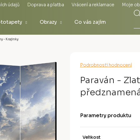
ích údajů
Doprava a platba
Vrácení a reklamace
Moje ob
totapety
Obrazy
Co vás zajímá
y - Krajinky
Průměrné
Podrobnosti hodnocení
hodnocení
produktu
Paraván - Zla
je
0,0
předznamená
z
5
hvězdiček.
Parametry produktu
Velikost