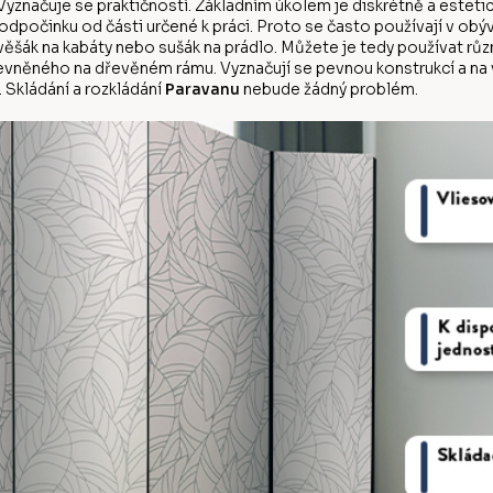
yznačuje se praktičností. Základním úkolem je diskrétně a estetic
počinku od části určené k práci. Proto se často používají v obý
d věšák na kabáty nebo sušák na prádlo. Můžete je tedy používat r
evněného na dřevěném rámu. Vyznačují se pevnou konstrukcí a na vý
 Skládání a rozkládání
Paravanu
nebude žádný problém.