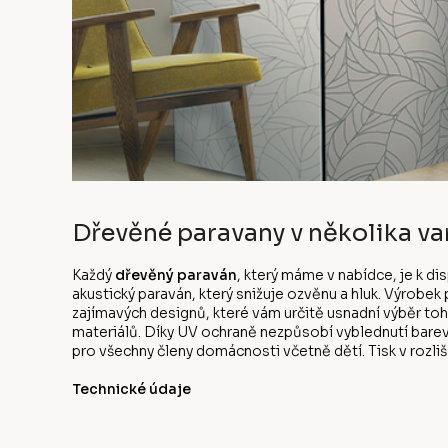
Dřevěné paravany v několika va
Každý
dřevěný paraván
, který máme v nabídce, je k d
akustický paraván, který snižuje ozvěnu a hluk. Výrobe
zajímavých designů, které vám určitě usnadní výběr to
materiálů. Díky UV ochraně nezpůsobí vyblednutí bare
pro všechny členy domácnosti včetně dětí. Tisk v rozliše
Technické údaje