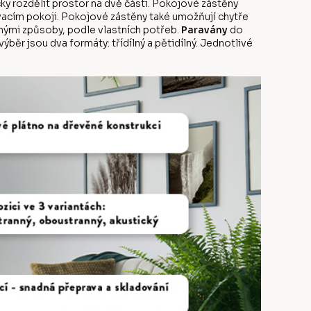
ky rozdělit prostor na dvě části. Pokojové zástěny
vacím pokoji. Pokojové zástěny také umožňují chytře
ůznými způsoby, podle vlastních potřeb.
Paravány
do
běr jsou dva formáty: třídílný a pětidílný. Jednotlivé