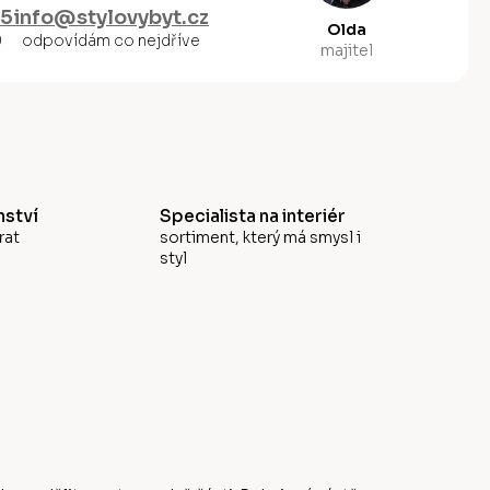
55
info@stylovybyt.cz
Olda
0
odpovídám co nejdříve
majitel
ství
Specialista na interiér
rat
sortiment, který má smysl i
styl