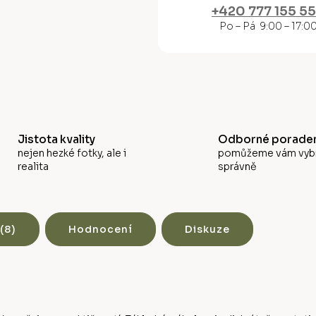
M
+420 777 155 5
Po – Pá 9:00 – 17:0
A
Jistota kvality
Odborné poraden
nejen hezké fotky, ale i
pomůžeme vám vyb
realita
správně
(8)
Hodnocení
Diskuze