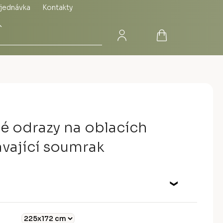
jednávka
Kontakty
Přihlášení
Nákupní
Hledat
košík
té odrazy na oblacích
vající soumrak