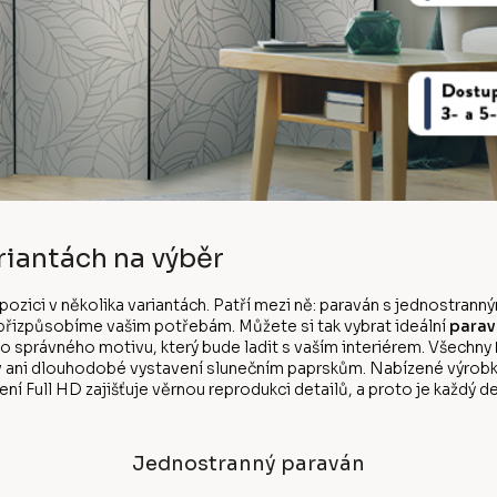
riantách na výběr
ispozici v několika variantách. Patří mezi ně: paraván s jednostr
k přizpůsobíme vašim potřebám. Můžete si tak vybrat ideální
parav
ho správného motivu, který bude ladit s vaším interiérem. Všechny
v ani dlouhodobé vystavení slunečním paprskům. Nabízené výrobk
ní Full HD zajišťuje věrnou reprodukci detailů, a proto je každý de
Jednostranný paraván