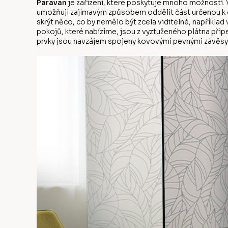
Paravan
je zařízení, které poskytuje mnoho možností. V
umožňují zajímavým způsobem oddělit část určenou k od
skrýt něco, co by nemělo být zcela viditelné, napříkla
pokojů, které nabízíme, jsou z vyztuženého plátna přip
prvky jsou navzájem spojeny kovovými pevnými závěsy.