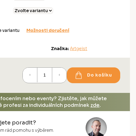
e variantu
Možnosti doručení
Značka:
Artgeist
Do košíku
, focením nebo eventy? Zjistěte, jak můžete
vé profesi za individuálních podmínek
zde
.
jete poradit?
vám rád pomohu s výběrem.