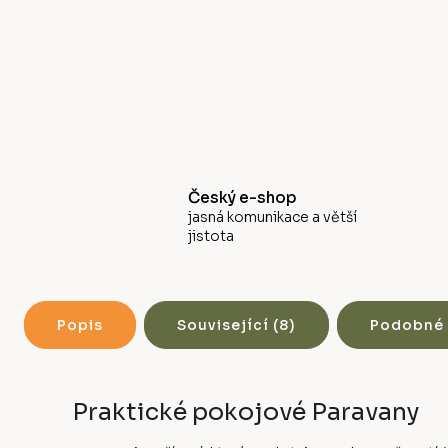
Český e-shop
jasná komunikace a větší
jistota
Popis
Související (8)
Podobné 
Praktické pokojové Paravany