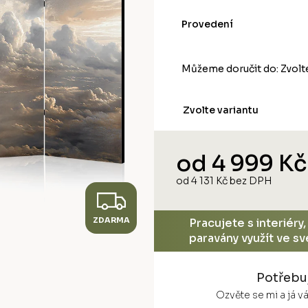
Provedení
Můžeme doručit do:
Zvolt
Zvolte variantu
od
4 999 Kč
od
4 131 Kč
bez DPH
Z
Měrná
cena:
ZDARMA
D
Pracujete s interiéry
paravány využít ve s
A
Potřebu
R
Ozvěte se mi a já 