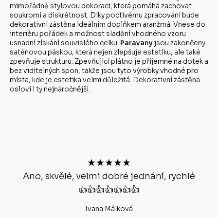
mimořádně stylovou dekoraci, která pomáhá zachovat
soukromí a diskrétnost. Díky poctivému zpracování bude
dekorativní zástěna ideálním doplňkem aranžmá. Vnese do
interiéru pořádek a možnost sladění vhodného vzoru
usnadní získání souvislého celku.
Paravany
jsou zakončeny
saténovou páskou, která nejen zlepšuje estetiku, ale také
zpevňuje strukturu. Zpevňující plátno je příjemné na dotek a
bez viditelných spon, takže jsou tyto výrobky vhodné pro
místa, kde je estetika velmi důležitá. Dekorativní zástěna
osloví i ty nejnáročnější.
Z
á
p
a
t
★★★★★
í
Ano, skvělé, velmi dobré jednání, rychlé
👍👍👍👍👍👍👍
Ivana Málková