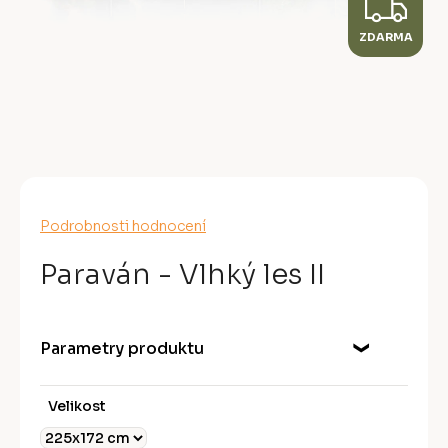
Z
ZDARMA
D
A
R
M
A
Průměrné
Podrobnosti hodnocení
hodnocení
produktu
Paraván - Vlhký les II
je
0,0
z
5
Parametry produktu
hvězdiček.
Velikost