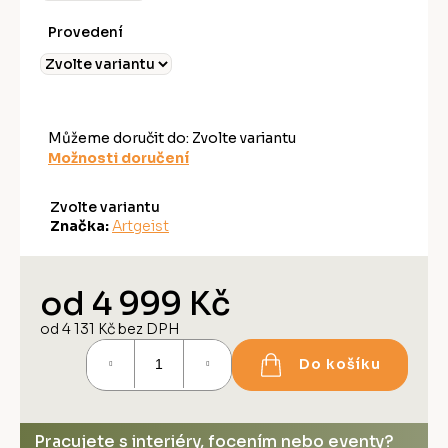
Provedení
Můžeme doručit do:
Zvolte variantu
Možnosti doručení
Zvolte variantu
Značka:
Artgeist
od
4 999 Kč
od
4 131 Kč
bez DPH
Měrná
Do košíku
cena:
Pracujete s interiéry, focením nebo eventy?