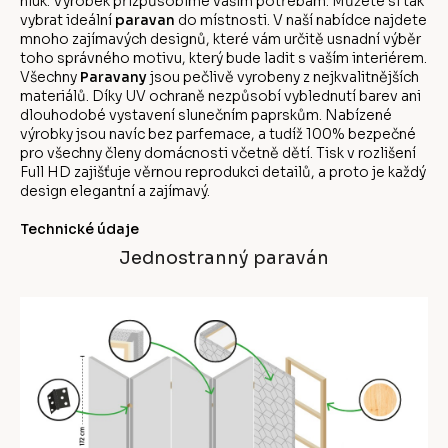
hluk. Výrobek přizpůsobíme vašim potřebám. Můžete si tak
vybrat ideální
paravan
do místnosti. V naší nabídce najdete
mnoho zajímavých designů, které vám určitě usnadní výběr
toho správného motivu, který bude ladit s vaším interiérem.
Všechny
Paravany
jsou pečlivě vyrobeny z nejkvalitnějších
materiálů. Díky UV ochraně nezpůsobí vyblednutí barev ani
dlouhodobé vystavení slunečním paprskům. Nabízené
výrobky jsou navíc bez parfemace, a tudíž 100% bezpečné
pro všechny členy domácnosti včetně dětí. Tisk v rozlišení
Full HD zajišťuje věrnou reprodukci detailů, a proto je každý
design elegantní a zajímavý.
Technické údaje
Jednostranný paraván