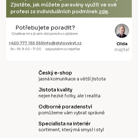
Zjistěte, jak můžete paravány využít ve své
profesi za individuálních podmínek
zde
.
Potřebujete poradit?
Ozvěte se mi a já vám rád pomohu s výběrem.
+420 777 155 555
info@stylovybyt.cz
Olda
majitel
Po – Pá 9:00 – 17:00
odpovídám co nejdříve
Český e-shop
jasná komunikace a větší jistota
Jistota kvality
nejen hezké fotky, ale i realita
Odborné poradenství
pomůžeme vám vybrat správně
Specialista na interiér
sortiment, který má smysl i styl