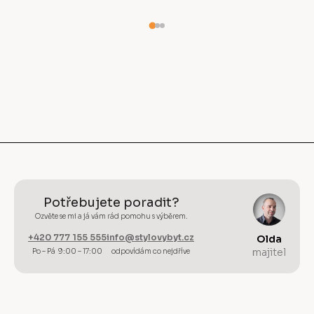
Potřebujete poradit?
Ozvěte se mi a já vám rád pomohu s výběrem.
+420 777 155 555
info@stylovybyt.cz
Olda
majitel
Po – Pá 9:00 – 17:00
odpovídám co nejdříve