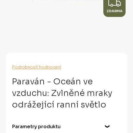
Z
ZDARMA
D
A
R
M
A
Průměrné
Podrobnosti hodnocení
hodnocení
produktu
Paraván - Oceán ve
je
0,0
vzduchu: Zvlněné mraky
z
5
odrážející ranní světlo
hvězdiček.
Parametry produktu