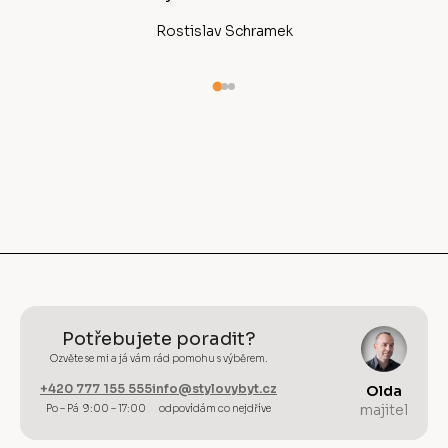
Rostislav Schramek
Potřebujete poradit?
Ozvěte se mi a já vám rád pomohu s výběrem.
+420 777 155 555
info@stylovybyt.cz
Olda
majitel
Po – Pá 9:00 – 17:00
odpovídám co nejdříve