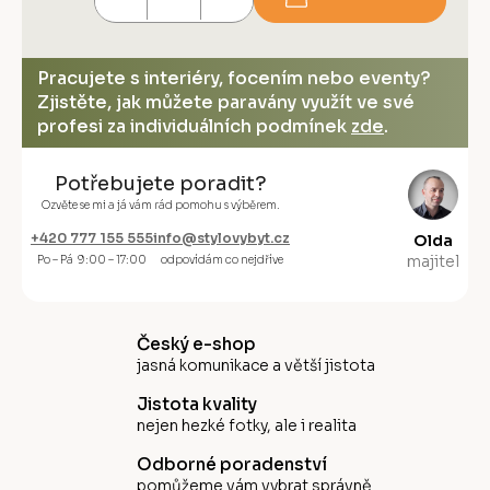
Pracujete s interiéry, focením nebo eventy?
Zjistěte, jak můžete paravány využít ve své
profesi za individuálních podmínek
zde
.
Potřebujete poradit?
Ozvěte se mi a já vám rád pomohu s výběrem.
+420 777 155 555
info@stylovybyt.cz
Olda
majitel
Po – Pá 9:00 – 17:00
odpovídám co nejdříve
Český e-shop
jasná komunikace a větší jistota
Jistota kvality
nejen hezké fotky, ale i realita
Odborné poradenství
pomůžeme vám vybrat správně