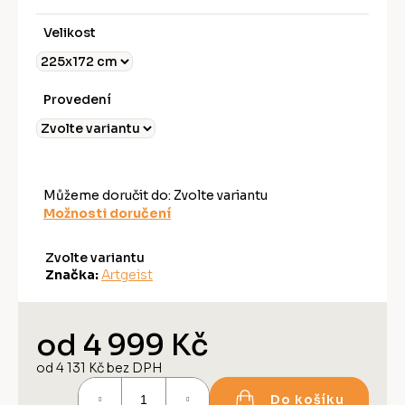
Velikost
Provedení
Můžeme doručit do:
Zvolte variantu
Možnosti doručení
Zvolte variantu
Značka:
Artgeist
od
4 999 Kč
od
4 131 Kč
bez DPH
Měrná
Do košíku
cena: