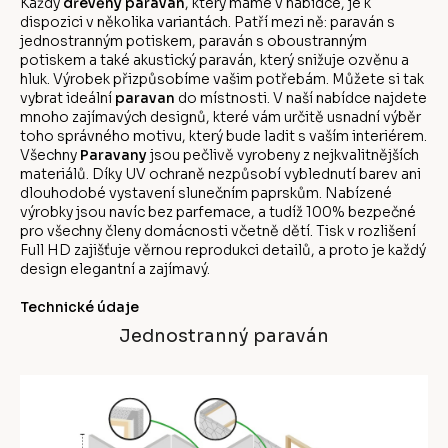
Každý
dřevěný paraván
, který máme v nabídce, je k
dispozici v několika variantách. Patří mezi ně: paraván s
jednostranným potiskem, paraván s oboustranným
potiskem a také akustický paraván, který snižuje ozvěnu a
hluk. Výrobek přizpůsobíme vašim potřebám. Můžete si tak
vybrat ideální
paravan
do místnosti. V naší nabídce najdete
mnoho zajímavých designů, které vám určitě usnadní výběr
toho správného motivu, který bude ladit s vaším interiérem.
Všechny
Paravany
jsou pečlivě vyrobeny z nejkvalitnějších
materiálů. Díky UV ochraně nezpůsobí vyblednutí barev ani
dlouhodobé vystavení slunečním paprskům. Nabízené
výrobky jsou navíc bez parfemace, a tudíž 100% bezpečné
pro všechny členy domácnosti včetně dětí. Tisk v rozlišení
Full HD zajišťuje věrnou reprodukci detailů, a proto je každý
design elegantní a zajímavý.
Technické údaje
Jednostranný paraván