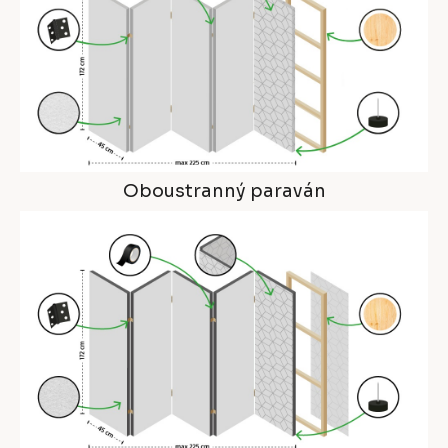
Oboustranný paraván