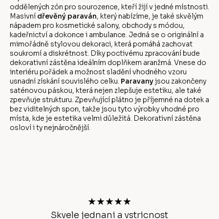
oddělených zón pro sourozence, kteří žijí v jedné místnosti.
Masivní
dřevěný paraván
, který nabízíme, je také skvělým
nápadem pro kosmetické salony, obchody s módou,
kadeřnictví a dokonce i ambulance. Jedná se o originální a
mimořádně stylovou dekoraci, která pomáhá zachovat
soukromí a diskrétnost. Díky poctivému zpracování bude
dekorativní zástěna ideálním doplňkem aranžmá. Vnese do
interiéru pořádek a možnost sladění vhodného vzoru
usnadní získání souvislého celku.
Paravany
jsou zakončeny
saténovou páskou, která nejen zlepšuje estetiku, ale také
zpevňuje strukturu. Zpevňující plátno je příjemné na dotek a
bez viditelných spon, takže jsou tyto výrobky vhodné pro
místa, kde je estetika velmi důležitá. Dekorativní zástěna
osloví i ty nejnáročnější.
Z
á
p
a
t
★★★★★
í
Skvele jednani a vstricnost
Ano