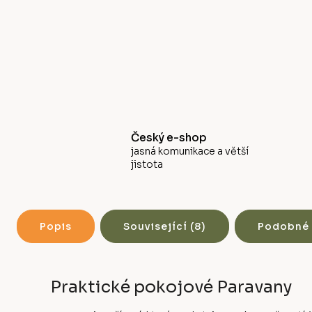
Český e-shop
jasná komunikace a větší
jistota
Popis
Související (8)
Podobné 
Praktické pokojové Paravany