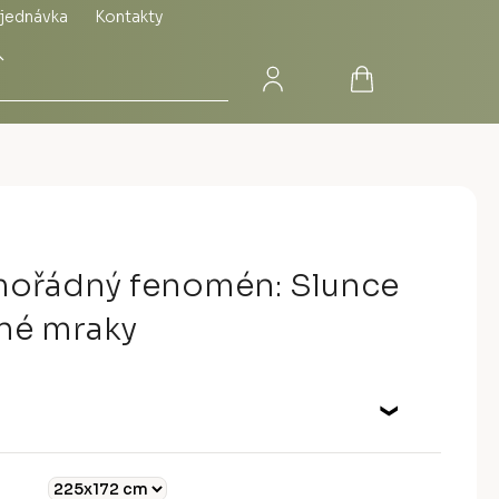
jednávka
Kontakty
Přihlášení
Nákupní
Hledat
košík
mořádný fenomén: Slunce
mné mraky