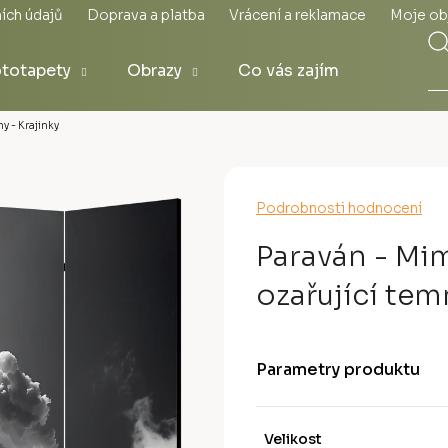
ích údajů
Doprava a platba
Vrácení a reklamace
Moje ob
totapety
Obrazy
Co vás zajímá
y - Krajinky
Průměrné
Podrobnosti hodnocení
hodnocení
produktu
Paraván - Mi
je
0,0
ozařující te
z
5
hvězdiček.
Parametry produktu
Velikost