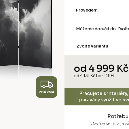
Provedení
Můžeme doručit do:
Zvolt
Zvolte variantu
od
4 999 Kč
od
4 131 Kč
bez DPH
Z
Měrná
cena:
ZDARMA
D
Pracujete s interiéry
paravány využít ve s
A
Potřebu
R
Ozvěte se mi a já 