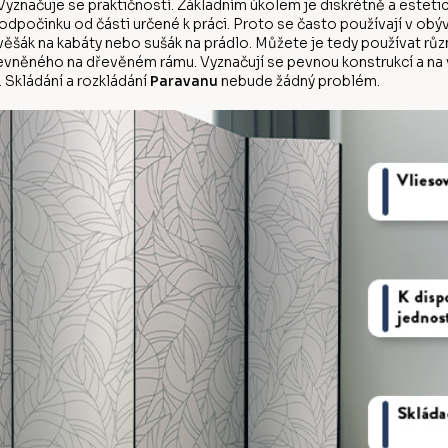
yznačuje se praktičností. Základním úkolem je diskrétně a estetic
počinku od části určené k práci. Proto se často používají v obý
d věšák na kabáty nebo sušák na prádlo. Můžete je tedy používat r
evněného na dřevěném rámu. Vyznačují se pevnou konstrukcí a na vý
 Skládání a rozkládání
Paravanu
nebude žádný problém.