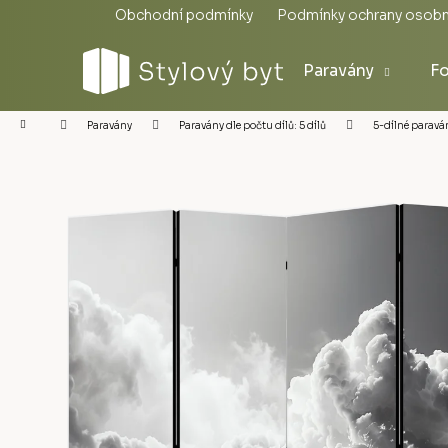
Přejít
Obchodní podmínky
Podmínky ochrany osobn
na
obsah
Paravány
Fo
Domů
5-dílné paraván
Paravány
Paravány dle počtu dílů: 5 dílů