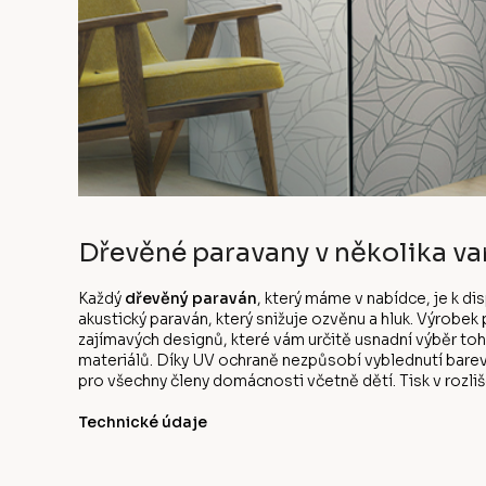
Dřevěné paravany v několika va
Každý
dřevěný paraván
, který máme v nabídce, je k d
akustický paraván, který snižuje ozvěnu a hluk. Výrobe
zajímavých designů, které vám určitě usnadní výběr to
materiálů. Díky UV ochraně nezpůsobí vyblednutí bare
pro všechny členy domácnosti včetně dětí. Tisk v rozliše
Technické údaje