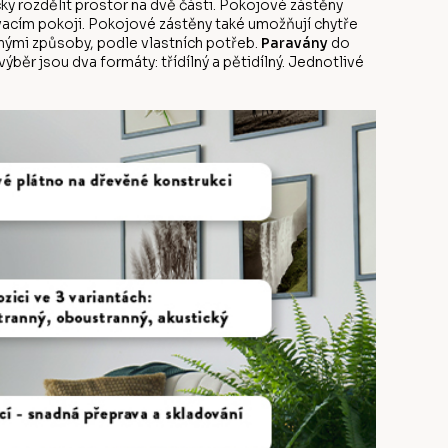
ky rozdělit prostor na dvě části. Pokojové zástěny
vacím pokoji. Pokojové zástěny také umožňují chytře
ůznými způsoby, podle vlastních potřeb.
Paravány
do
běr jsou dva formáty: třídílný a pětidílný. Jednotlivé