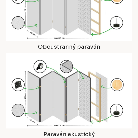
Oboustranný paraván
Paraván akustický