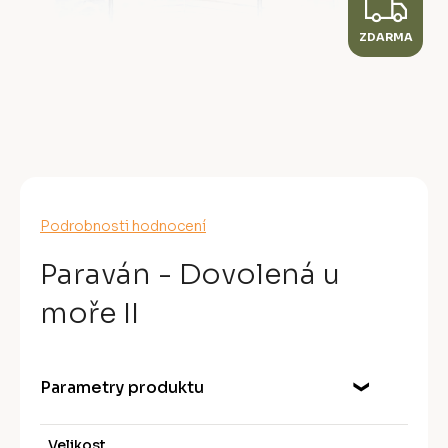
Z
ZDARMA
D
A
R
M
A
Průměrné
Podrobnosti hodnocení
hodnocení
produktu
Paraván - Dovolená u
je
0,0
moře II
z
5
hvězdiček.
Parametry produktu
Velikost