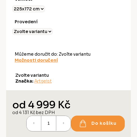
Provedení
Můžeme doručit do:
Zvolte variantu
Možnosti doručení
Zvolte variantu
Značka:
Artgeist
od
4 999 Kč
od
4 131 Kč
bez DPH
Měrná
Do košíku
cena: