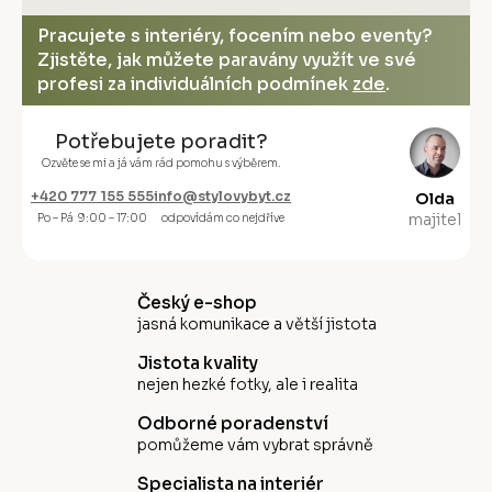
Pracujete s interiéry, focením nebo eventy?
Zjistěte, jak můžete paravány využít ve své
profesi za individuálních podmínek
zde
.
Potřebujete poradit?
Ozvěte se mi a já vám rád pomohu s výběrem.
+420 777 155 555
info@stylovybyt.cz
Olda
majitel
Po – Pá 9:00 – 17:00
odpovídám co nejdříve
Český e-shop
jasná komunikace a větší jistota
Jistota kvality
nejen hezké fotky, ale i realita
Odborné poradenství
pomůžeme vám vybrat správně
Specialista na interiér