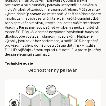
jednostranným potiskem, paraván s oboustranným
potiskem a také akustický paraván, který snižuje ozvěnu a
hluk. Výrobek přizpůsobíme vašim potřebám. Můžete si tak
vybrat ideální
paravan
do místnosti. V naší nabídce najdete
mnoho zajímavých designů, které vám určitě usnadní výběr
toho správného motivu, který bude ladit s vaším interiérem.
Všechny
Paravany
jsou pečlivě vyrobeny z nejkvalitnějších
materiálů. Díky UV ochraně nezpůsobí vyblednutí barev ani
dlouhodobé vystavení slunečním paprskům. Nabízené
výrobky jsou navíc bez parfemace, a tudíž 100% bezpečné
pro všechny členy domácnosti včetně dětí. Tisk v rozlišení
Full HD zajišťuje věrnou reprodukci detailů, a proto je každý
design elegantní a zajímavý.
Technické údaje
Jednostranný paraván