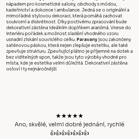
nápadem pro kosmetické salony, obchody s módou,
kadeřnictví a dokonce i ambulance. Jedná se o originální a
mimořádně stylovou dekoraci, která pomáhá zachovat
soukromí a diskrétnost. Díky poctivému zpracování bude
dekorativní zástěna ideálním doplňkem aranžmá. Vnese do
interiéru pořádek a možnost sladění vhodného vzoru
usnadní získání souvislého celku.
Paravany
jsou zakončeny
saténovou páskou, která nejen zlepšuje estetiku, ale také
zpevňuje strukturu. Zpevňující plátno je příjemné na dotek a
bez viditelných spon, takže jsou tyto výrobky vhodné pro
místa, kde je estetika velmi důležitá. Dekorativní zástěna
osloví i ty nejnáročnější.
Z
á
p
a
t
★★★★★
í
Ano, skvělé, velmi dobré jednání, rychlé
👍👍👍👍👍👍👍