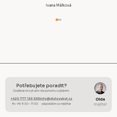
Ivana Málková
Potřebujete poradit?
Ozvěte se mi a já vám rád pomohu s výběrem.
+420 777 155 555
info@stylovybyt.cz
Olda
majitel
Po – Pá 9:00 – 17:00
odpovídám co nejdříve