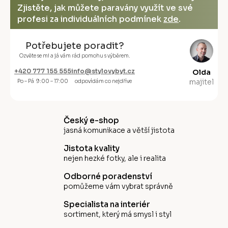
Zjistěte, jak můžete paravány využít ve své
profesi za individuálních podmínek
zde
.
Potřebujete poradit?
Ozvěte se mi a já vám rád pomohu s výběrem.
+420 777 155 555
info@stylovybyt.cz
Olda
majitel
Po – Pá 9:00 – 17:00
odpovídám co nejdříve
Český e-shop
jasná komunikace a větší jistota
Jistota kvality
nejen hezké fotky, ale i realita
Odborné poradenství
pomůžeme vám vybrat správně
Specialista na interiér
sortiment, který má smysl i styl