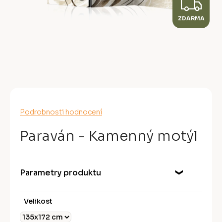
Z
ZDARMA
D
A
R
M
A
Průměrné
Podrobnosti hodnocení
hodnocení
produktu
Paraván - Kamenný motýl
je
0,0
z
5
Parametry produktu
hvězdiček.
Velikost