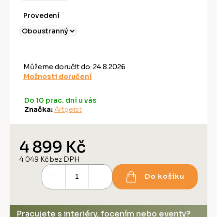
Provedení
Můžeme doručit do:
24.8.2026
Možnosti doručení
Do 10 prac. dní u vás
Značka:
Artgeist
4 899 Kč
4 049 Kč bez DPH
Měrná
Do košíku
cena:
Pracujete s interiéry, focením nebo eventy?