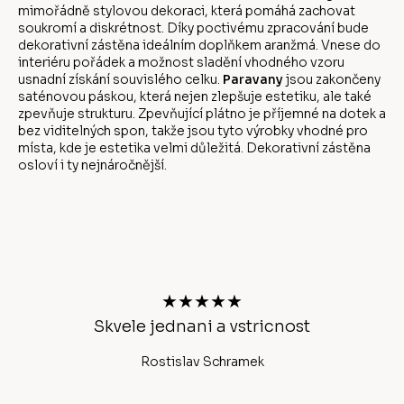
mimořádně stylovou dekoraci, která pomáhá zachovat
soukromí a diskrétnost. Díky poctivému zpracování bude
dekorativní zástěna ideálním doplňkem aranžmá. Vnese do
interiéru pořádek a možnost sladění vhodného vzoru
usnadní získání souvislého celku.
Paravany
jsou zakončeny
saténovou páskou, která nejen zlepšuje estetiku, ale také
zpevňuje strukturu. Zpevňující plátno je příjemné na dotek a
bez viditelných spon, takže jsou tyto výrobky vhodné pro
místa, kde je estetika velmi důležitá. Dekorativní zástěna
osloví i ty nejnáročnější.
Z
á
p
a
t
★★★★★
í
Skvele jednani a vstricnost
Ano
Rostislav Schramek