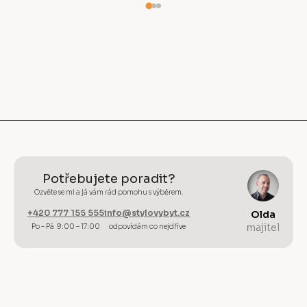
Potřebujete poradit?
Ozvěte se mi a já vám rád pomohu s výběrem.
+420 777 155 555
info@stylovybyt.cz
Olda
majitel
Po – Pá 9:00 – 17:00
odpovídám co nejdříve