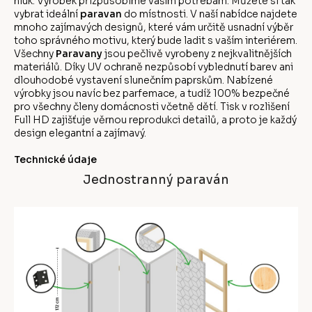
hluk. Výrobek přizpůsobíme vašim potřebám. Můžete si tak
vybrat ideální
paravan
do místnosti. V naší nabídce najdete
mnoho zajímavých designů, které vám určitě usnadní výběr
toho správného motivu, který bude ladit s vaším interiérem.
Všechny
Paravany
jsou pečlivě vyrobeny z nejkvalitnějších
materiálů. Díky UV ochraně nezpůsobí vyblednutí barev ani
dlouhodobé vystavení slunečním paprskům. Nabízené
výrobky jsou navíc bez parfemace, a tudíž 100% bezpečné
pro všechny členy domácnosti včetně dětí. Tisk v rozlišení
Full HD zajišťuje věrnou reprodukci detailů, a proto je každý
design elegantní a zajímavý.
Technické údaje
Jednostranný paraván