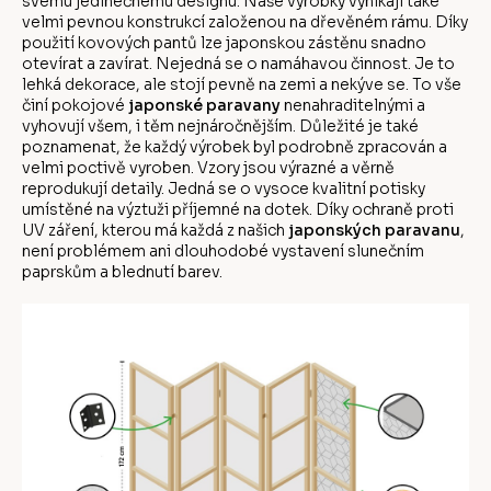
svému jedinečnému designu. Naše výrobky vynikají také
velmi pevnou konstrukcí založenou na dřevěném rámu. Díky
použití kovových pantů lze japonskou zástěnu snadno
otevírat a zavírat. Nejedná se o namáhavou činnost. Je to
lehká dekorace, ale stojí pevně na zemi a nekýve se. To vše
činí pokojové
japonské paravany
nenahraditelnými a
vyhovují všem, i těm nejnáročnějším. Důležité je také
poznamenat, že každý výrobek byl podrobně zpracován a
velmi poctivě vyroben. Vzory jsou výrazné a věrně
reprodukují detaily. Jedná se o vysoce kvalitní potisky
umístěné na výztuži příjemné na dotek. Díky ochraně proti
UV záření, kterou má každá z našich
japonských paravanu
,
není problémem ani dlouhodobé vystavení slunečním
paprskům a blednutí barev.