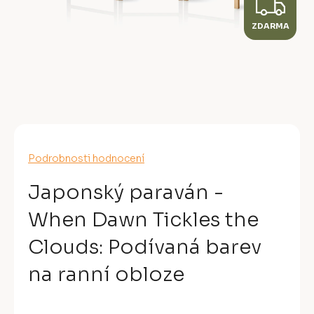
Z
ZDARMA
D
A
R
M
A
Průměrné
Podrobnosti hodnocení
hodnocení
produktu
Japonský paraván -
je
0,0
When Dawn Tickles the
z
5
Clouds: Podívaná barev
hvězdiček.
na ranní obloze