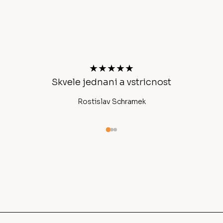
Z
á
p
a
t
★★★★★
í
Skvele jednani a vstricnost
Ano
Rostislav Schramek