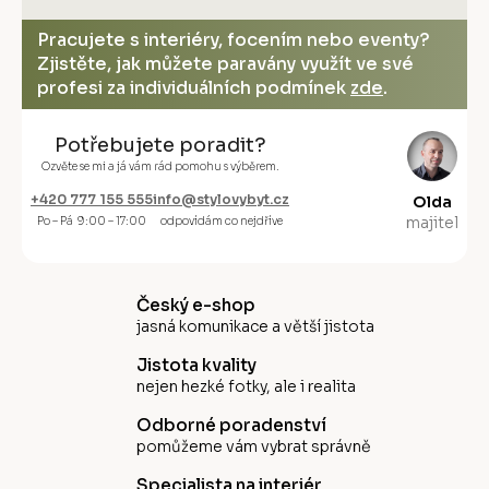
Pracujete s interiéry, focením nebo eventy?
Zjistěte, jak můžete paravány využít ve své
profesi za individuálních podmínek
zde
.
Potřebujete poradit?
Ozvěte se mi a já vám rád pomohu s výběrem.
+420 777 155 555
info@stylovybyt.cz
Olda
majitel
Po – Pá 9:00 – 17:00
odpovídám co nejdříve
Český e-shop
jasná komunikace a větší jistota
Jistota kvality
nejen hezké fotky, ale i realita
Odborné poradenství
pomůžeme vám vybrat správně
Specialista na interiér