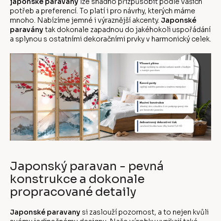
japonské paravany
lze snadno přizpůsobit podle vašich
potřeb a preferencí. To platí i pro návrhy, kterých máme
mnoho. Nabízíme jemné i výraznější akcenty.
Japonské
paravány
tak dokonale zapadnou do jakéhokoli uspořádání
a splynou s ostatními dekoračními prvky v harmonický celek.
Japonský paravan - pevná
konstrukce a dokonale
propracované detaily
Japonské paravany
si zaslouží pozornost, a to nejen kvůli