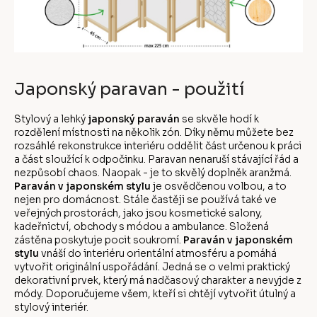
Japonský paravan - použití
Stylový a lehký
japonský paraván
se skvěle hodí k
rozdělení místnosti na několik zón. Díky němu můžete bez
rozsáhlé rekonstrukce interiéru oddělit část určenou k práci
a část sloužící k odpočinku. Paravan nenaruší stávající řád a
nezpůsobí chaos. Naopak - je to skvělý doplněk aranžmá.
Paraván v japonském stylu
je osvědčenou volbou, a to
nejen pro domácnost. Stále častěji se používá také ve
veřejných prostorách, jako jsou kosmetické salony,
kadeřnictví, obchody s módou a ambulance. Složená
zástěna poskytuje pocit soukromí.
Paraván v japonském
stylu
vnáší do interiéru orientální atmosféru a pomáhá
vytvořit originální uspořádání. Jedná se o velmi praktický
dekorativní prvek, který má nadčasový charakter a nevyjde z
módy. Doporučujeme všem, kteří si chtějí vytvořit útulný a
stylový interiér.