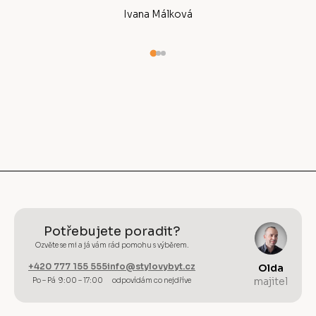
Ivana Málková
Potřebujete poradit?
Ozvěte se mi a já vám rád pomohu s výběrem.
+420 777 155 555
info@stylovybyt.cz
Olda
majitel
Po – Pá 9:00 – 17:00
odpovídám co nejdříve