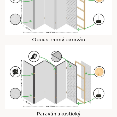
Oboustranný paraván
Paraván akustický