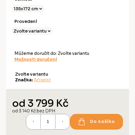
Provedení
Můžeme doručit do:
Zvolte variantu
Možnosti doručení
Zvolte variantu
Značka:
Artgeist
od
3 799 Kč
od
3 140 Kč
bez DPH
Měrná
Do košíku
cena: