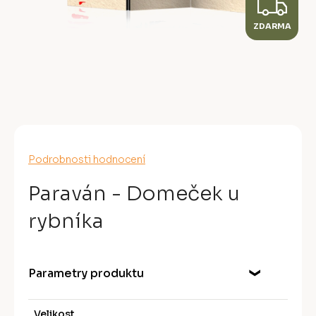
Z
ZDARMA
D
A
R
M
A
Průměrné
Podrobnosti hodnocení
hodnocení
produktu
Paraván - Domeček u
je
0,0
rybníka
z
5
hvězdiček.
Parametry produktu
Velikost