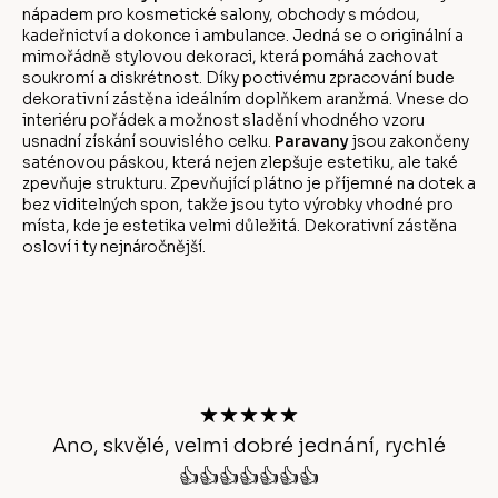
nápadem pro kosmetické salony, obchody s módou,
kadeřnictví a dokonce i ambulance. Jedná se o originální a
mimořádně stylovou dekoraci, která pomáhá zachovat
soukromí a diskrétnost. Díky poctivému zpracování bude
dekorativní zástěna ideálním doplňkem aranžmá. Vnese do
interiéru pořádek a možnost sladění vhodného vzoru
usnadní získání souvislého celku.
Paravany
jsou zakončeny
saténovou páskou, která nejen zlepšuje estetiku, ale také
zpevňuje strukturu. Zpevňující plátno je příjemné na dotek a
bez viditelných spon, takže jsou tyto výrobky vhodné pro
místa, kde je estetika velmi důležitá. Dekorativní zástěna
osloví i ty nejnáročnější.
Z
á
p
a
t
★★★★★
í
Ano, skvělé, velmi dobré jednání, rychlé
👍👍👍👍👍👍👍