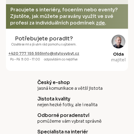
Pracujete s interiéry, focením nebo eventy?
Zjistěte, jak můžete paravány využít ve své
profesi za individuálních podmínek
zde
.
Potřebujete poradit?
Ozvěte se mi a já vám rád pomohu s výběrem.
+420 777 155 555
info@stylovybyt.cz
Olda
majitel
Po – Pá 9:00 – 17:00
odpovídám co nejdříve
Český e-shop
jasná komunikace a větší jistota
Jistota kvality
nejen hezké fotky, ale i realita
Odborné poradenství
pomůžeme vám vybrat správně
Specialista na interiér