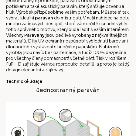
jednostranným potiskem, paraván s oboustranným
potiskem a také akustický paraván, který snižuje ozvěnu a
hluk. Výrobek přizpůsobíme vašim potřebám. Můžete si tak
vybrat ideální
paravan
do místnosti. V naší nabídce najdete
mnoho zajímavých designů, které vám určitě usnadní výběr
toho správného motivu, který bude ladit s vaším interiérem.
Všechny
Paravany
jsou pečlivě vyrobeny z nejkvalitnějších
materiálů. Díky UV ochraně nezpůsobí vyblednutí barev ani
dlouhodobé vystavení slunečním paprskům. Nabízené
výrobky jsou navíc bez parfemace, a tudíž 100% bezpečné
pro všechny členy domácnosti včetně dětí. Tisk v rozlišení
Full HD zajišťuje věrnou reprodukci detailů, a proto je každý
design elegantní a zajímavý.
Technické údaje
Jednostranný paraván