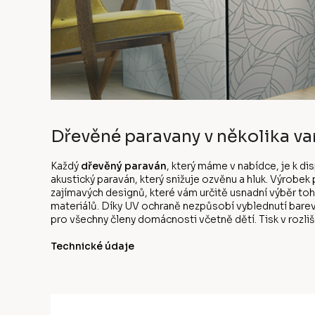
Dřevěné paravany v několika va
Každý
dřevěný paraván
, který máme v nabídce, je k d
akustický paraván, který snižuje ozvěnu a hluk. Výrobe
zajímavých designů, které vám určitě usnadní výběr to
materiálů. Díky UV ochraně nezpůsobí vyblednutí bare
pro všechny členy domácnosti včetně dětí. Tisk v rozliše
Technické údaje