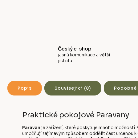
Český e-shop
jasná komunikace a větší
jistota
Popis
Související (8)
Podobné 
Praktické pokojové Paravany
Paravan
je zařízení, které poskytuje mnoho možností. V
umožňují zajímavým způsobem oddělit část určenou k od