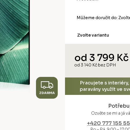
Můžeme doručit do:
Zvolt
Zvolte variantu
od
3 799 Kč
od
3 140 Kč
bez DPH
Měrná
cena:
Z
Pracujete s interiéry
paravány využít ve s
ZDARMA
D
Potřebu
A
Ozvěte se mi a já 
R
+420 777 155 5
Po – Pá 9:00 – 17:0