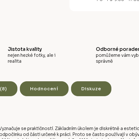
M
A
Jistota kvality
Odborné poraden
nejen hezké fotky, ale i
pomůžeme vám vyb
realita
správně
(8)
Hodnocení
Diskuze
yznačuje se praktičností. Základním úkolem je diskrétně a estetic
počinku od části určené k práci. Proto se často používají v obý