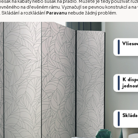
d věšák na kabáty nebo sušák na prádlo. Můžete je tedy používat r
evněného na dřevěném rámu. Vyznačují se pevnou konstrukcí a na vý
 Skládání a rozkládání
Paravanu
nebude žádný problém.