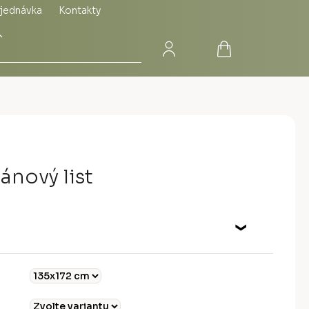
jednávka
Kontakty
Přihlášení
Nákupní
Hledat
košík
ánový list