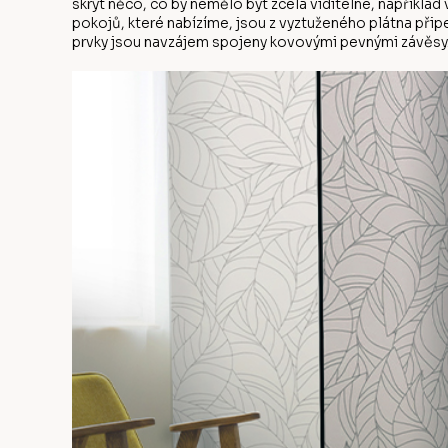
skrýt něco, co by nemělo být zcela viditelné, napříkla
pokojů, které nabízíme, jsou z vyztuženého plátna přip
prvky jsou navzájem spojeny kovovými pevnými závěsy.