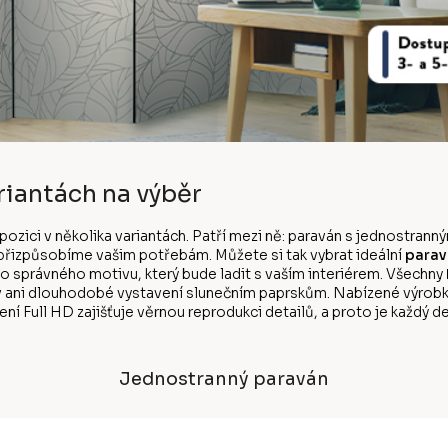
riantách na výběr
ispozici v několika variantách. Patří mezi ně: paraván s jednostr
k přizpůsobíme vašim potřebám. Můžete si tak vybrat ideální
parav
ho správného motivu, který bude ladit s vaším interiérem. Všechny
v ani dlouhodobé vystavení slunečním paprskům. Nabízené výrobk
ní Full HD zajišťuje věrnou reprodukci detailů, a proto je každý de
Jednostranný paraván