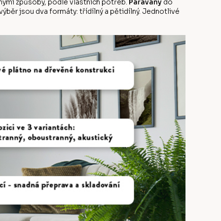
ůznými způsoby, podle vlastních potřeb.
Paravány
do
běr jsou dva formáty: třídílný a pětidílný. Jednotlivé