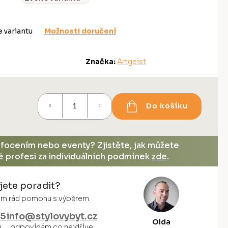
e variantu
Možnosti doručení
Značka:
Artgeist
Do košíku
, focením nebo eventy? Zjistěte, jak můžete
vé profesi za individuálních podmínek
zde
.
jete poradit?
vám rád pomohu s výběrem.
55
info@stylovybyt.cz
Olda
0
odpovídám co nejdříve