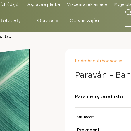
ích údajů
Doprava a platba
Vrácení a reklamace
Moje ob
totapety
Obrazy
Co vás zajímá
 - Listy
Průměrné
Podrobnosti hodnocení
hodnocení
produktu
Paraván - Ban
je
0,0
z
5
Parametry produktu
hvězdiček.
Velikost
Provedení