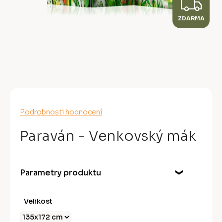
Z
ZDARMA
D
A
R
M
A
Průměrné
Podrobnosti hodnocení
hodnocení
produktu
Paraván - Venkovský mák
je
0,0
z
5
Parametry produktu
hvězdiček.
Velikost