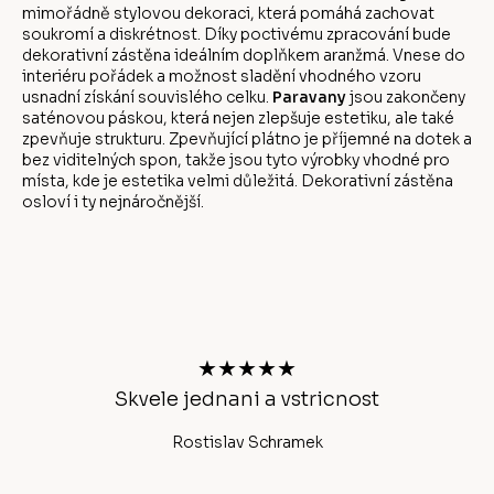
mimořádně stylovou dekoraci, která pomáhá zachovat
soukromí a diskrétnost. Díky poctivému zpracování bude
dekorativní zástěna ideálním doplňkem aranžmá. Vnese do
interiéru pořádek a možnost sladění vhodného vzoru
usnadní získání souvislého celku.
Paravany
jsou zakončeny
saténovou páskou, která nejen zlepšuje estetiku, ale také
zpevňuje strukturu. Zpevňující plátno je příjemné na dotek a
bez viditelných spon, takže jsou tyto výrobky vhodné pro
místa, kde je estetika velmi důležitá. Dekorativní zástěna
osloví i ty nejnáročnější.
Z
á
p
a
t
★★★★★
í
chlé
Skvele jednani a vstricnost
Rostislav Schramek