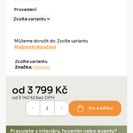
Provedení
Můžeme doručit do:
Zvolte variantu
Možnosti doručení
Zvolte variantu
Značka:
Artgeist
od
3 799 Kč
od
3 140 Kč
bez DPH
Měrná
Do košíku
cena:
Pracujete s interiéry, focením nebo eventy?