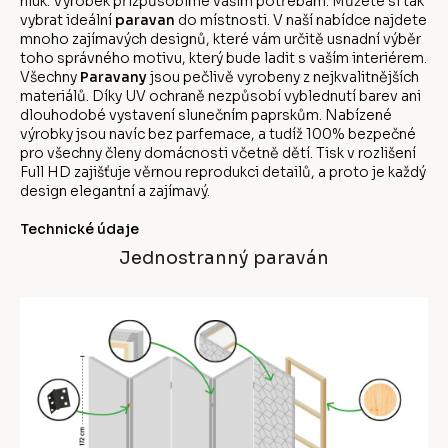
hluk. Výrobek přizpůsobíme vašim potřebám. Můžete si tak
vybrat ideální
paravan
do místnosti. V naší nabídce najdete
mnoho zajímavých designů, které vám určitě usnadní výběr
toho správného motivu, který bude ladit s vaším interiérem.
Všechny
Paravany
jsou pečlivě vyrobeny z nejkvalitnějších
materiálů. Díky UV ochraně nezpůsobí vyblednutí barev ani
dlouhodobé vystavení slunečním paprskům. Nabízené
výrobky jsou navíc bez parfemace, a tudíž 100% bezpečné
pro všechny členy domácnosti včetně dětí. Tisk v rozlišení
Full HD zajišťuje věrnou reprodukci detailů, a proto je každý
design elegantní a zajímavý.
Technické údaje
Jednostranný paraván