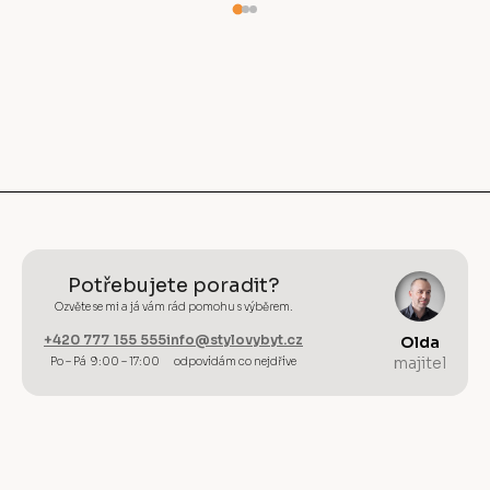
Potřebujete poradit?
Ozvěte se mi a já vám rád pomohu s výběrem.
+420 777 155 555
info@stylovybyt.cz
Olda
majitel
Po – Pá 9:00 – 17:00
odpovídám co nejdříve