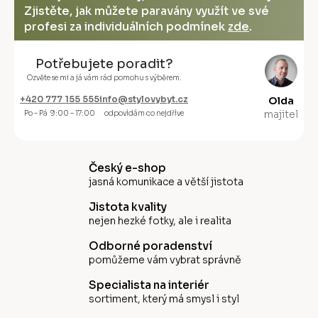
Zjistěte, jak můžete paravány využít ve své
profesi za individuálních podmínek
zde
.
Potřebujete poradit?
Ozvěte se mi a já vám rád pomohu s výběrem.
+420 777 155 555
info@stylovybyt.cz
Olda
majitel
Po – Pá 9:00 – 17:00
odpovídám co nejdříve
Český e-shop
jasná komunikace a větší jistota
Jistota kvality
nejen hezké fotky, ale i realita
Odborné poradenství
pomůžeme vám vybrat správně
Specialista na interiér
sortiment, který má smysl i styl