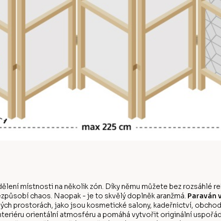
dělení místnosti na několik zón. Díky němu můžete bez rozsáhlé rek
 nezpůsobí chaos. Naopak - je to skvělý doplněk aranžmá.
Paraván 
ných prostorách, jako jsou kosmetické salony, kadeřnictví, obch
nteriéru orientální atmosféru a pomáhá vytvořit originální uspořád