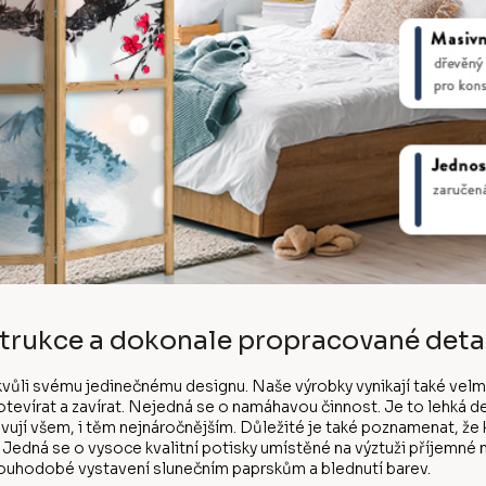
trukce a dokonale propracované deta
 kvůli svému jedinečnému designu. Naše výrobky vynikají také ve
evírat a zavírat. Nejedná se o namáhavou činnost. Je to lehká dek
vují všem, i těm nejnáročnějším. Důležité je také poznamenat, že
. Jedná se o vysoce kvalitní potisky umístěné na výztuži příjemné 
louhodobé vystavení slunečním paprskům a blednutí barev.