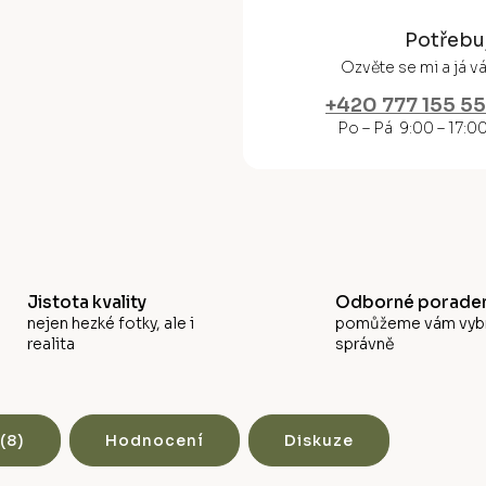
Potřebu
Ozvěte se mi a já 
+420 777 155 5
Po – Pá 9:00 – 17:0
Jistota kvality
Odborné poraden
nejen hezké fotky, ale i
pomůžeme vám vyb
realita
správně
(8)
Hodnocení
Diskuze