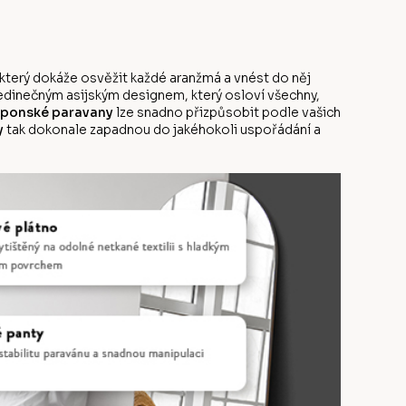
, který dokáže osvěžit každé aranžmá a vnést do něj
edinečným asijským designem, který osloví všechny,
aponské paravany
lze snadno přizpůsobit podle vašich
y
tak dokonale zapadnou do jakéhokoli uspořádání a