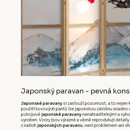
Japonský paravan - pevná kons
Japonské paravany
si zaslouží pozornost, a to nejen
použití kovových pantů lze japonskou zástěnu snadno ot
pokojové
japonské paravany
nenahraditelnými a vyho
vyroben. Vzory jsou výrazné a věrně reprodukují detaily
z našich
japonských paravanu
, není problémem ani d