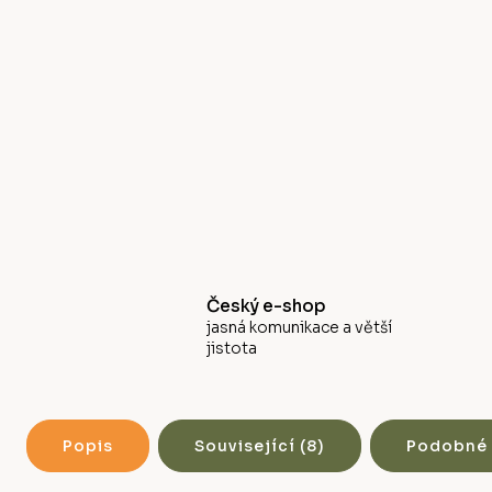
Český e-shop
jasná komunikace a větší
jistota
Popis
Související (8)
Podobné 