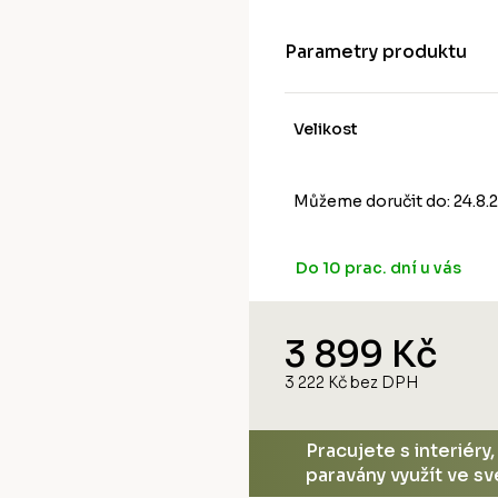
M
A
Parametry produktu
Velikost
Můžeme doručit do:
24.8.
Do 10 prac. dní u vás
3 899 Kč
3 222 Kč bez DPH
Měrná
cena:
Pracujete s interiéry
paravány využít ve s