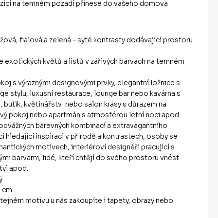
icí na temném pozadí přinese do vašeho domova
žová, fialová a zelená – syté kontrasty dodávající prostoru
 exotických květů a listů v zářivých barvách na temném
oj s výraznými designovými prvky, elegantní ložnice s
e stylu, luxusní restaurace, lounge bar nebo kavárna s
butik, květinářství nebo salon krásy s důrazem na
vý pokoj nebo apartmán s atmosférou letní noci apod.
 odvážných barevných kombinací a extravagantního
ci hledající inspiraci v přírodě a kontrastech, osoby se
mantických motivech, interiéroví designéři pracující s
mi barvami, lidé, kteří chtějí do svého prostoru vnést
tyl apod.
ý
2 cm
tejném motivu u nás zakoupíte i tapety, obrazy nebo