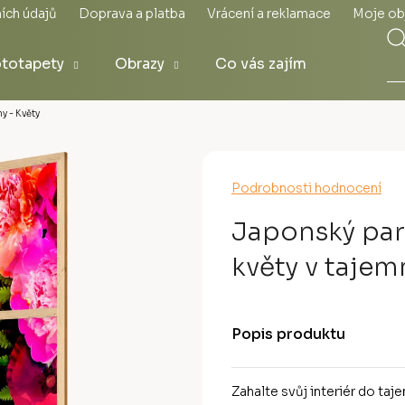
ích údajů
Doprava a platba
Vrácení a reklamace
Moje ob
totapety
Obrazy
Co vás zajímá
y - Květy
Průměrné
Podrobnosti hodnocení
hodnocení
produktu
Japonský para
je
0,0
květy v taje
z
5
hvězdiček.
Popis produktu
Zahalte svůj interiér do ta