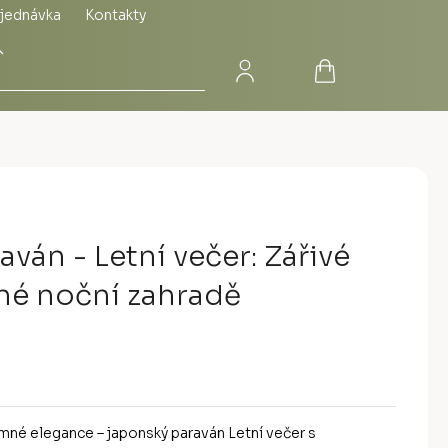
jednávka
Kontakty
Přihlášení
Nákupní
Hledat
košík
ván - Letní večer: Zářivé
mné noční zahradě
jemné elegance – japonský paraván Letní večer s