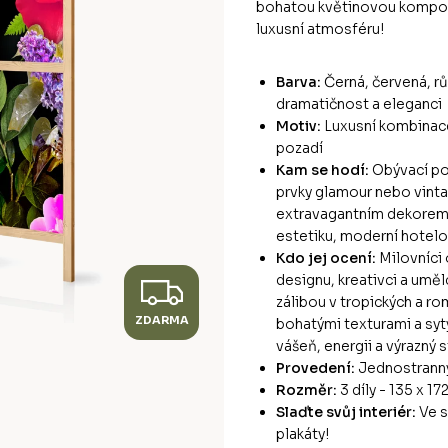
bohatou květinovou kompoz
luxusní atmosféru!
Barva:
Černá, červená, rů
dramatičnost a eleganci
Motiv:
Luxusní kombinace
pozadí
Kam se hodí:
Obývací pok
prvky glamour nebo vintag
extravagantním dekorem, 
estetiku, moderní hotelo
Kdo jej ocení:
Milovníci
designu, kreativci a uměl
Z
zálibou v tropických a ro
ZDARMA
D
bohatými texturami a sytý
vášeň, energii a výrazný s
A
Provedení:
Jednostrann
Rozměr:
3 díly - 135 x 17
R
Slaďte svůj interiér:
Ve s
plakáty!