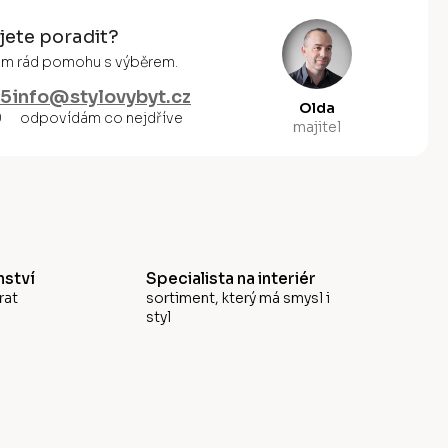
jete poradit?
vám rád pomohu s výběrem.
55
info@stylovybyt.cz
Olda
0
odpovídám co nejdříve
majitel
ství
Specialista na interiér
rat
sortiment, který má smysl i
styl