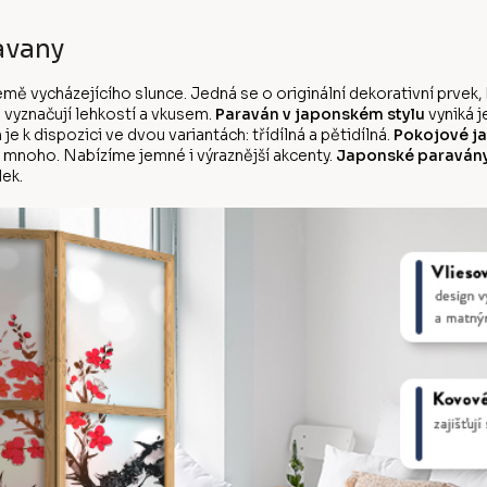
avany
emě vycházejícího slunce. Jedná se o originální dekorativní prvek
vyznačují lehkostí a vkusem.
Paraván v japonském stylu
vyniká j
je k dispozici ve dvou variantách: třídílná a pětidílná.
Pokojové j
me mnoho. Nabízíme jemné i výraznější akcenty.
Japonské paraván
lek.