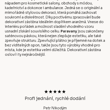
nápadem pro kosmetické salony, obchody s módou,
kadeřnictví a dokonce i ambulance. Jedná se o originální a
mimořádně stylovou dekoraci, která pomáhá zachovat
soukromí a diskrétnost. Díky poctivému zpracování bude
dekorativní zástěna ideálním doplňkem aranžmá. Vnese do
interiéru pořádek a možnost sladění vhodného vzoru
usnadní získání souvislého celku.
Paravany
jsou zakončeny
saténovou páskou, která nejen zlepšuje estetiku, ale také
zpevňuje strukturu. Zpevňující plátno je příjemné na dotek a
bez viditelných spon, takže jsou tyto výrobky vhodné pro
místa, kde je estetika velmi důležitá. Dekorativní zástěna
osloví i ty nejnáročnější.
Z
á
p
a
t
★★★★★
í
chlé
Profi jednání, rychlé dodání
Petr Nikodým