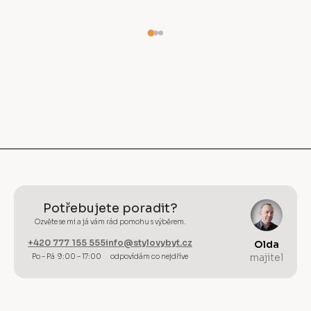
Potřebujete poradit?
Ozvěte se mi a já vám rád pomohu s výběrem.
+420 777 155 555
info@stylovybyt.cz
Olda
majitel
Po – Pá 9:00 – 17:00
odpovídám co nejdříve