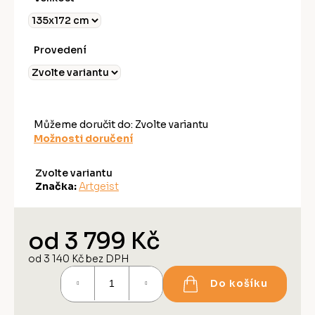
Provedení
Můžeme doručit do:
Zvolte variantu
Možnosti doručení
Zvolte variantu
Značka:
Artgeist
od
3 799 Kč
od
3 140 Kč
bez DPH
Měrná
Do košíku
cena: