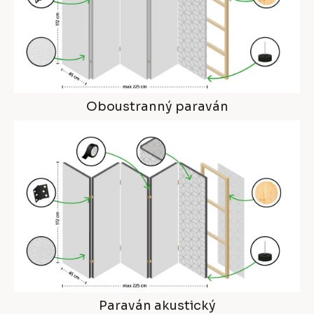
Oboustranný paraván
Paraván akustický