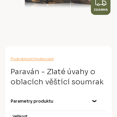
Z
ZDARMA
D
A
R
M
A
Průměrné
Podrobnosti hodnocení
hodnocení
produktu
Paraván - Zlaté úvahy o
je
0,0
oblacích věštící soumrak
z
5
hvězdiček.
Parametry produktu
Velikost