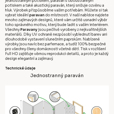
jednostranným potiskem, paraván s oboustranným
potiskem a také akustický paraván, který snižuje ozvěnu a
hluk. Výrobek přizpůsobíme vašim potřebám. Můžete si tak
vybrat ideální
paravan
do místnosti. V naší nabídce najdete
mnoho zajímavých designů, které vám určitě usnadní výběr
toho správného motivu, který bude ladit s vaším interiérem.
Všechny
Paravany
jsou pečlivě vyrobeny z nejkvalitnějších
materiálů. Díky UV ochraně nezpůsobí vyblednutí barev ani
dlouhodobé vystavení slunečním paprskům. Nabízené
výrobky jsou navíc bez parfemace, a tudíž 100% bezpečné
pro všechny členy domácnosti včetně dětí. Tisk v rozlišení
Full HD zajišťuje věrnou reprodukci detailů, a proto je každý
design elegantní a zajímavý.
Technické údaje
Jednostranný paraván