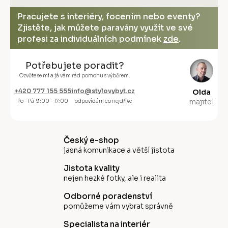
Pracujete s interiéry, focením nebo eventy?
Zjistěte, jak můžete paravány využít ve své
profesi za individuálních podmínek
zde
.
Potřebujete poradit?
Ozvěte se mi a já vám rád pomohu s výběrem.
+420 777 155 555
info@stylovybyt.cz
Olda
majitel
Po – Pá 9:00 – 17:00
odpovídám co nejdříve
Český e-shop
jasná komunikace a větší jistota
Jistota kvality
nejen hezké fotky, ale i realita
Odborné poradenství
pomůžeme vám vybrat správně
Specialista na interiér