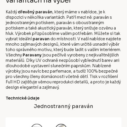
variantách na výběr
Každý
dřevěný paraván
, který máme v nabídce, je k
dispozici v několika variantách. Patří mezi ně: paraván s
jednostranným potiskem, paraván s oboustranným
potiskem a také akustický paraván, který snižuje ozvěnu a
hluk. Výrobek přizpůsobíme vašim potřebám. Můžete si tak
vybrat ideální
paravan
do místnosti. V naší nabídce najdete
mnoho zajímavých designů, které vám určitě usnadní výběr
toho správného motivu, který bude ladit s vaším interiérem.
Všechny
Paravany
jsou pečlivě vyrobeny z nejkvalitnějších
materiálů. Díky UV ochraně nezpůsobí vyblednutí barev ani
dlouhodobé vystavení slunečním paprskům. Nabízené
výrobky jsou navíc bez parfemace, a tudíž 100% bezpečné
pro všechny členy domácnosti včetně dětí. Tisk v rozlišení
Full HD zajišťuje věrnou reprodukci detailů, a proto je každý
design elegantní a zajímavý.
Technické údaje
Jednostranný paraván