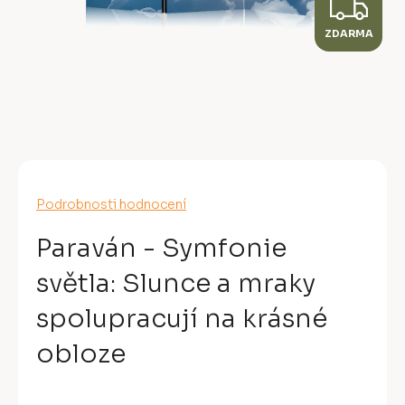
Z
ZDARMA
D
A
R
M
A
Průměrné
Podrobnosti hodnocení
hodnocení
produktu
Paraván - Symfonie
je
0,0
světla: Slunce a mraky
z
5
spolupracují na krásné
hvězdiček.
obloze