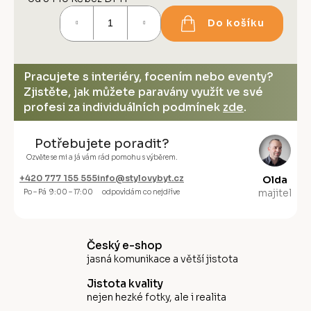
Měrná
Do košíku
cena:
Pracujete s interiéry, focením nebo eventy?
Zjistěte, jak můžete paravány využít ve své
profesi za individuálních podmínek
zde
.
Potřebujete poradit?
Ozvěte se mi a já vám rád pomohu s výběrem.
+420 777 155 555
info@stylovybyt.cz
Olda
majitel
Po – Pá 9:00 – 17:00
odpovídám co nejdříve
Český e-shop
jasná komunikace a větší jistota
Jistota kvality
nejen hezké fotky, ale i realita