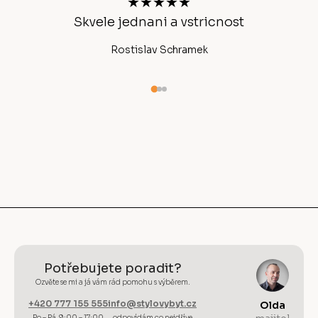
★★★★★
í
Skvele jednani a vstricnost
Ano
Rostislav Schramek
Potřebujete poradit?
Ozvěte se mi a já vám rád pomohu s výběrem.
+420 777 155 555
info@stylovybyt.cz
Olda
Po – Pá 9:00 – 17:00
odpovídám co nejdříve