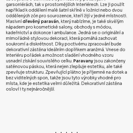
garsoniérách, tak v prostornějších interiérech. Lze ji použít
například k oddělení malé šatní skříně v ložnici nebo dvou
oddělených zón pro sourozence, kteří žijí v jedné místnosti.
Masivní
dřevěný paraván
, který nabízíme, je také skvělým
nápadem pro kosmetické salony, obchody s módou,
kadeřnictví a dokonce i ambulance. Jedná se o originální a
mimořádně stylovou dekoraci, která pomáhá zachovat
soukromí a diskrétnost. Díky poctivému zpracování bude
dekorativní zástěna ideálním doplňkem aranžmá. Vnese do
interiéru pořádek a možnost sladění vhodného vzoru
usnadní získání souvislého celku.
Paravany
jsou zakončeny
saténovou páskou, která nejen zlepšuje estetiku, ale také
zpevňuje strukturu. Zpevňující plátno je příjemné na dotek a
bez viditelných spon, takže jsou tyto výrobky vhodné pro
místa, kde je estetika velmi důležitá. Dekorativní zástěna
osloví i ty nejnáročnější.
Z
á
p
a
t