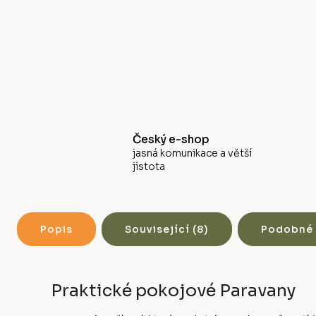
Český e-shop
jasná komunikace a větší
jistota
Popis
Související (8)
Podobné 
Praktické pokojové Paravany