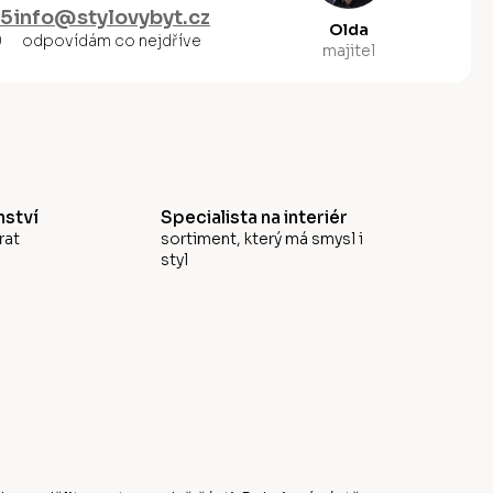
55
info@stylovybyt.cz
Olda
0
odpovídám co nejdříve
majitel
ství
Specialista na interiér
rat
sortiment, který má smysl i
styl