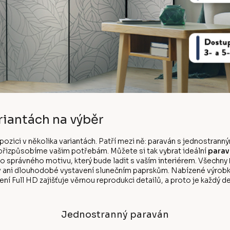
riantách na výběr
ispozici v několika variantách. Patří mezi ně: paraván s jednostr
k přizpůsobíme vašim potřebám. Můžete si tak vybrat ideální
parav
ho správného motivu, který bude ladit s vaším interiérem. Všechny
v ani dlouhodobé vystavení slunečním paprskům. Nabízené výrobk
ní Full HD zajišťuje věrnou reprodukci detailů, a proto je každý de
Jednostranný paraván