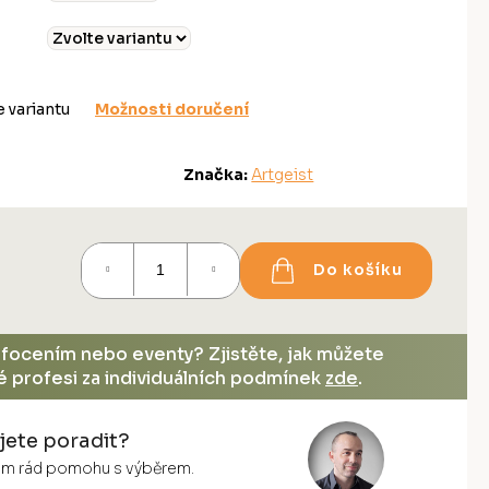
e variantu
Možnosti doručení
Značka:
Artgeist
Do košíku
, focením nebo eventy? Zjistěte, jak můžete
vé profesi za individuálních podmínek
zde
.
jete poradit?
vám rád pomohu s výběrem.