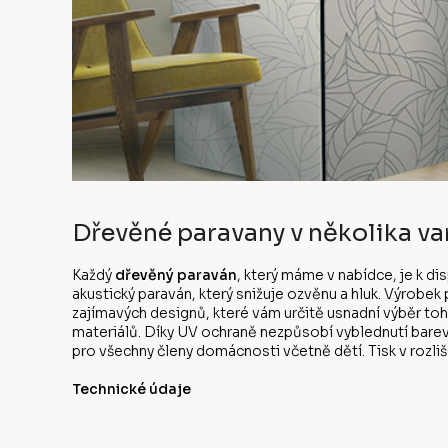
Dřevěné paravany v několika va
Každý
dřevěný paraván
, který máme v nabídce, je k d
akustický paraván, který snižuje ozvěnu a hluk. Výrobe
zajímavých designů, které vám určitě usnadní výběr to
materiálů. Díky UV ochraně nezpůsobí vyblednutí bare
pro všechny členy domácnosti včetně dětí. Tisk v rozliše
Technické údaje