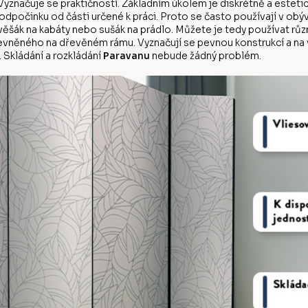
yznačuje se praktičností. Základním úkolem je diskrétně a estetic
počinku od části určené k práci. Proto se často používají v obý
d věšák na kabáty nebo sušák na prádlo. Můžete je tedy používat r
evněného na dřevěném rámu. Vyznačují se pevnou konstrukcí a na vý
 Skládání a rozkládání
Paravanu
nebude žádný problém.