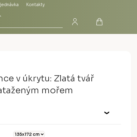
jednávka
Kontakty
Přihlášení
Nákupní
Hledat
košík
ce v úkrytu: Zlatá tvář
zataženým mořem