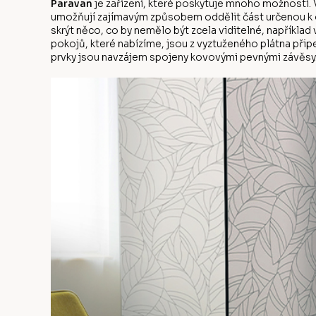
Paravan
je zařízení, které poskytuje mnoho možností. V
umožňují zajímavým způsobem oddělit část určenou k od
skrýt něco, co by nemělo být zcela viditelné, napříkla
pokojů, které nabízíme, jsou z vyztuženého plátna přip
prvky jsou navzájem spojeny kovovými pevnými závěsy.