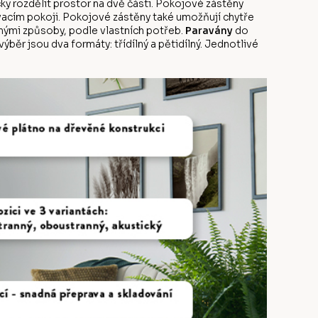
ky rozdělit prostor na dvě části. Pokojové zástěny
vacím pokoji. Pokojové zástěny také umožňují chytře
ůznými způsoby, podle vlastních potřeb.
Paravány
do
běr jsou dva formáty: třídílný a pětidílný. Jednotlivé