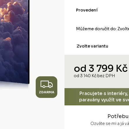
Provedení
Můžeme doručit do:
Zvolt
Zvolte variantu
od
3 799 Kč
od
3 140 Kč
bez DPH
Z
Měrná
cena:
ZDARMA
D
Pracujete s interiéry
paravány využít ve s
A
Potřebu
R
Ozvěte se mi a já 