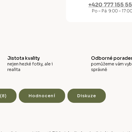
M
+420 777 155 5
Po – Pá 9:00 – 17:0
A
Jistota kvality
Odborné poraden
nejen hezké fotky, ale i
pomůžeme vám vyb
realita
správně
(8)
Hodnocení
Diskuze