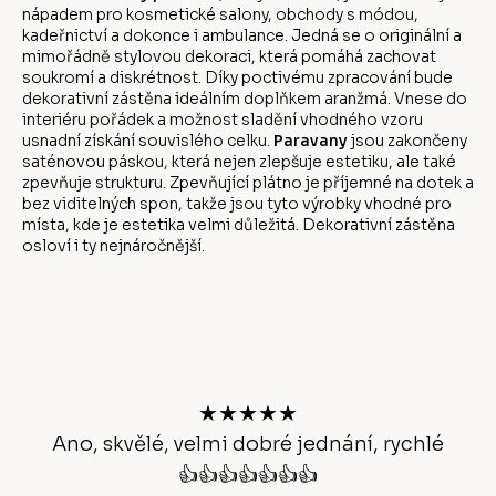
nápadem pro kosmetické salony, obchody s módou,
kadeřnictví a dokonce i ambulance. Jedná se o originální a
mimořádně stylovou dekoraci, která pomáhá zachovat
soukromí a diskrétnost. Díky poctivému zpracování bude
dekorativní zástěna ideálním doplňkem aranžmá. Vnese do
interiéru pořádek a možnost sladění vhodného vzoru
usnadní získání souvislého celku.
Paravany
jsou zakončeny
saténovou páskou, která nejen zlepšuje estetiku, ale také
zpevňuje strukturu. Zpevňující plátno je příjemné na dotek a
bez viditelných spon, takže jsou tyto výrobky vhodné pro
místa, kde je estetika velmi důležitá. Dekorativní zástěna
osloví i ty nejnáročnější.
Z
á
p
a
t
★★★★★
í
Ano, skvělé, velmi dobré jednání, rychlé
👍👍👍👍👍👍👍