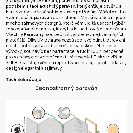
jednostranným potiskem, paraván s oboustranným
potiskem a také akustický paraván, který snižuje ozvěnu a
hluk. Výrobek přizpůsobíme vašim potřebám. Můžete si tak
vybrat ideální
paravan
do místnosti. V naší nabídce najdete
mnoho zajímavých designů, které vám určitě usnadní výběr
toho správného motivu, který bude ladit s vaším interiérem.
Všechny
Paravany
jsou pečlivě vyrobeny z nejkvalitnějších
materiálů. Díky UV ochraně nezpůsobí vyblednutí barev ani
dlouhodobé vystavení slunečním paprskům. Nabízené
výrobky jsou navíc bez parfemace, a tudíž 100% bezpečné
pro všechny členy domácnosti včetně dětí. Tisk v rozlišení
Full HD zajišťuje věrnou reprodukci detailů, a proto je každý
design elegantní a zajímavý.
Technické údaje
Jednostranný paraván