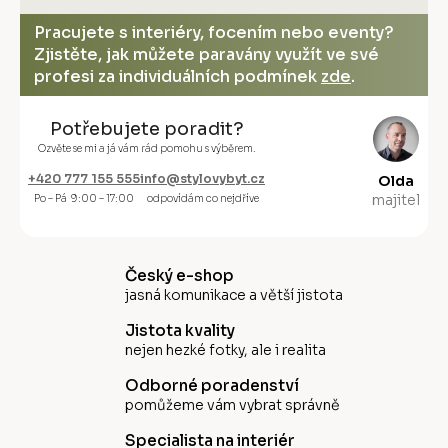
Pracujete s interiéry, focením nebo eventy?
Zjistěte, jak můžete paravány využít ve své
profesi za individuálních podmínek
zde
.
Potřebujete poradit?
Ozvěte se mi a já vám rád pomohu s výběrem.
+420 777 155 555
info@stylovybyt.cz
Olda
majitel
Po – Pá 9:00 – 17:00
odpovídám co nejdříve
Český e-shop
jasná komunikace a větší jistota
Jistota kvality
nejen hezké fotky, ale i realita
Odborné poradenství
pomůžeme vám vybrat správně
Specialista na interiér