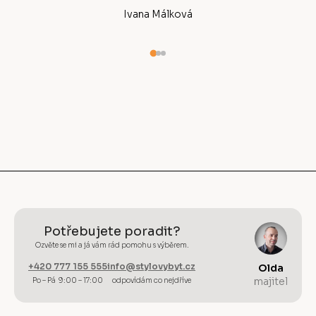
Ivana Málková
Potřebujete poradit?
Ozvěte se mi a já vám rád pomohu s výběrem.
+420 777 155 555
info@stylovybyt.cz
Olda
majitel
Po – Pá 9:00 – 17:00
odpovídám co nejdříve