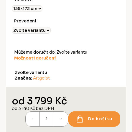
Provedení
Můžeme doručit do:
Zvolte variantu
Možnosti doručení
Zvolte variantu
Značka:
Artgeist
od
3 799 Kč
od
3 140 Kč
bez DPH
Měrná
Do košíku
cena: