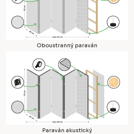
Oboustranný paraván
Paraván akustický